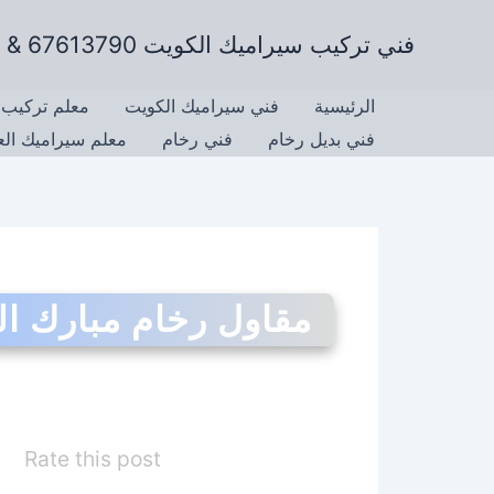
خطي
فني تركيب سيراميك الكويت 67613790 & تركيب رخام وتركيب جرانيت
لى
لمحتوى
الرئيسية
فني سيراميك الكويت
معلم تركيب 
فني بديل رخام
فني رخام
معلم سيراميك ال
مقاول رخام مبارك ال
Rate this post