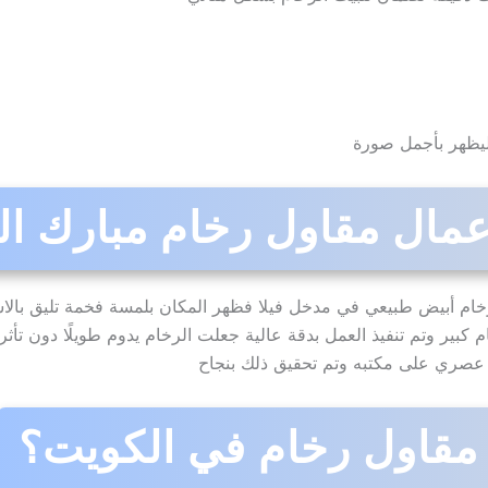
ليظهر بأجمل صورة
عمال مقاول رخام مبارك ال
رخام أبيض طبيعي في مدخل فيلا فظهر المكان بلمسة فخمة تليق با
كبير وتم تنفيذ العمل بدقة عالية جعلت الرخام يدوم طويلًا دون تأث
 عصري على مكتبه وتم تحقيق ذلك بنجاح
مقاول رخام في الكويت؟