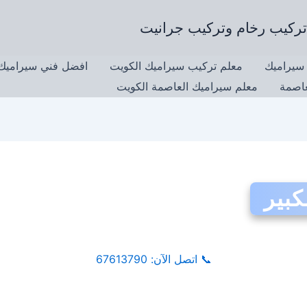
سيراميك
معلم تركيب سيراميك الكويت
افضل فني سيراميك 
عاصمة
معلم سيراميك العاصمة الكويت
كبير
📞
اتصل الآن: 67613790