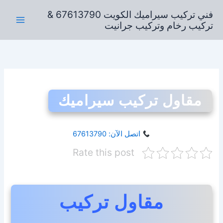
خطي
فني تركيب سيراميك الكويت 67613790 &
لى
تركيب رخام وتركيب جرانيت
لمحتوى
مقاول تركيب سيراميك
اتصل الآن: 67613790
Rate this post
مقاول تركيب