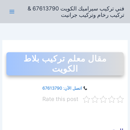
خطي
فني تركيب سيراميك الكويت 67613790 &
لى
تركيب رخام وتركيب جرانيت
لمحتوى
مقال معلم تركيب بلاط
الكويت
اتصل الآن: 67613790
Rate this post