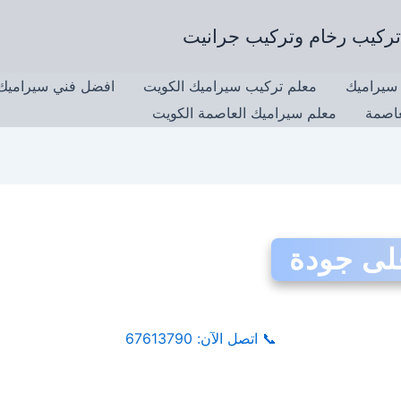
سيراميك
معلم تركيب سيراميك الكويت
افضل فني سيراميك 
عاصمة
معلم سيراميك العاصمة الكويت
لى جودة
📞
اتصل الآن: 67613790