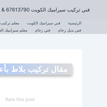
خطي
فني تركيب سيراميك الكويت 67613790 & تركيب رخام وتركيب جرانيت
لى
لمحتوى
الرئيسية
فني سيراميك الكويت
معلم تركيب 
فني بديل رخام
فني رخام
معلم سيراميك ال
مقال تركيب بلاط بأع
Rate this post