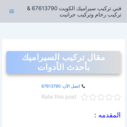
خطي
فني تركيب سيراميك الكويت 67613790 &
لى
تركيب رخام وتركيب جرانيت
لمحتوى
مقال تركيب السيراميك
بأحدث الأدوات
اتصل الآن: 67613790
Rate this post
المقدمه
: