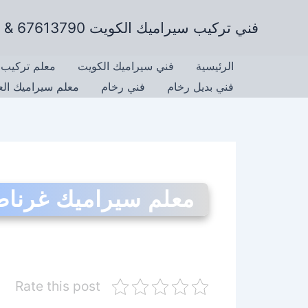
خطي
فني تركيب سيراميك الكويت 67613790 & تركيب رخام وتركيب جرانيت
لى
لمحتوى
الرئيسية
فني سيراميك الكويت
معلم تركيب 
فني بديل رخام
فني رخام
معلم سيراميك ال
معلم سيراميك غرناط
Rate this post