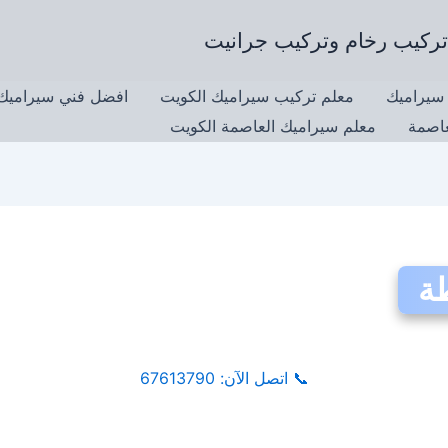
سيراميك
معلم تركيب سيراميك الكويت
افضل فني سيراميك 
عاصمة
معلم سيراميك العاصمة الكويت
ة
📞
اتصل الآن: 67613790