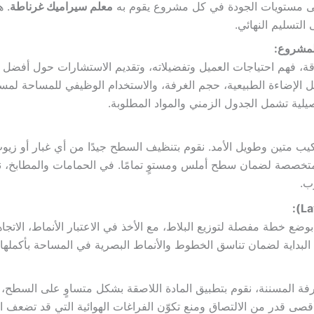
ى مستويات الجودة في كل مشروع يقوم به
معلم سيراميك غرناطة
. ه
 التسليم النهائي.
المشروع:
دقة، فهم احتياجات العميل وتفضيلاته، وتقديم الاستشارات حول أفضل أنو
مثل الإضاءة الطبيعية، حجم الغرفة، والاستخدام الوظيفي للمساحة لم
لية تشمل الجدول الزمني والمواد المطلوبة.
 متين وطويل الأمد. نقوم بتنظيف السطح جيدًا من أي غبار أو زيوت أو
 متخصصة لضمان سطح أملس ومستوٍ تمامًا. في الحمامات والمطابخ، ن
ب.
بوضع خطة مفصلة لتوزيع البلاط، مع الأخذ في الاعتبار الأنماط، الاتج
لبداية لضمان تناسق الخطوط والأنماط البصرية في المساحة بأكملها.
ة المسننة، نقوم بتطبيق المادة اللاصقة بشكل متساوٍ على السطح، 
Back-butter) لتحقيق أقصى قدر من الالتصاق ومنع تكوّن الفراغات الهوائية التي قد ت