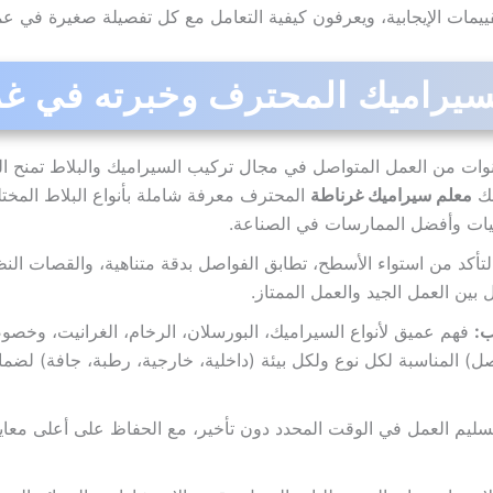
ييمات الإيجابية، ويعرفون كيفية التعامل مع كل تفصيلة صغيرة في عم
لسيراميك المحترف وخبرته في غ
ات من العمل المتواصل في مجال تركيب السيراميك والبلاط تمنح الفن
لك
معلم سيراميك غرناطة
المحترف معرفة شاملة بأنواع البلاط المخت
قنيات وأفضل الممارسات في الصناعة.
تأكد من استواء الأسطح، تطابق الفواصل بدقة متناهية، والقصات النظيفة
بين العمل الجيد والعمل الممتاز.
ب:
فهم عميق لأنواع السيراميك، البورسلان، الرخام، الغرانيت، وخصوصي
اصل) المناسبة لكل نوع ولكل بيئة (داخلية، خارجية، رطبة، جافة) لض
ليم العمل في الوقت المحدد دون تأخير، مع الحفاظ على أعلى معايير 