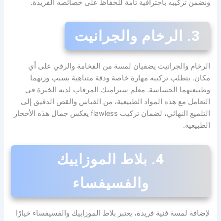
ونضمن تركيبه باحترافية تامة للحفاظ على خصائصه الفريدة.
3. الرخام والجرانيت
الرخام والجرانيت يضفيان لمسة من الفخامة والرقي على أي
مكان. يتطلب تركيبه مهارة خاصة ودقة متناهية بسبب وزنهما
وطبيعتهما الحساسة. معلم سيراميك المرقاب لديه الخبرة في
التعامل مع هذه المواد الطبيعية، من القياس والقص الدقيق إلى
التلميع النهائي، لضمان تركيب flawless يعكس جمال هذه الأحجار
الطبيعية.
4. بلاط الموزاييك
والفسيفساء
لإضافة لمسة فنية فريدة، يعتبر بلاط الموزاييك والفسيفساء خيارًا