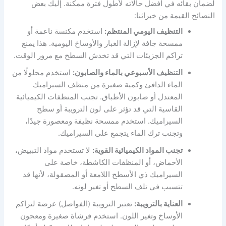
لضمان بقائه في أفضل حالاته لأطول فترة ممكنة. إليك بعض
النصائح القيمة من خبرائنا:
التنظيف اليومي المنتظم:
استخدم مكنسة ناعمة أو
ممسحة جافة لإزالة الغبار والأوساخ اليومية. هذا يمنع
تراكم الجزيئات التي قد تخدش السطح مع مرور الوقت.
التنظيف الأسبوعي بالماء والصابون:
استخدم محلولًا من
الماء الدافئ وكمية صغيرة من منظف السيراميك
المعتدل أو صابون الأطباق. تجنب المنظفات الكيميائية
القاسية التي قد تؤثر على لون الترويبة أو سطح
السيراميك. استخدم ممسحة نظيفة ومعصورة جيدًا،
وتجنب ترك الماء يتجمع على السيراميك.
تجنب المواد الكيميائية القوية:
لا تستخدم مواد التبييض،
الأحماض، أو المنظفات الكاشطة، خاصة على
السيراميك ذي الأسطح اللامعة أو المصقولة، لأنها قد
تتسبب في تلف السطح أو تغير لونه.
العناية بالترويبة:
تعتبر الترويبة (الفواصل) عرضة لتراكم
الأوساخ وتغير اللون. استخدم فرشاة صغيرة ومعجون