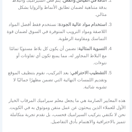
الدقة في القياس والقص:
يتم قص السيراميك والبلاط
بدقة متناهية لضمان تطابق الأنماط والزوايا بشكل
مثالي.
استخدام مواد عالية الجودة:
نستخدم فقط أفضل المواد
اللاصقة ومواد الترويب المتوفرة في السوق لضمان قوة
التماسك ومقاومة الرطوبة.
التسوية المثالية:
نضمن أن يكون كل بلاط مستويًا تمامًا
مع البلاط المجاور له، مما يمنع تكون أي تفاوتات أو
نتوءات.
التشطيب الاحترافي:
بعد التركيب، نقوم بتنظيف الموقع
وتقديم اللمسات النهائية التي تضمن مظهرًا جماليًا لا
تشوبه شائبة.
هذه المعايير الصارمة هي ما يجعل معلم سيراميك المرقاب الخيار
الأول للعملاء الذين يبحثون عن عمل متقن وموثوق به في الكويت.
نحن لا نكتفي بتركيب السيراميك فحسب، بل نقدم تجربة متكاملة
تتميز بالاحترافية والاهتمام بأدق التفاصيل.