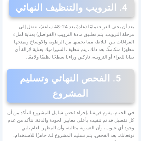
4. الترويب والتنظيف النهائي
بعد أن يجف الغراء تمامًا (عادةً بعد 24-48 ساعة)، ننتقل إلى
مرحلة الترويب. يتم تطبيق مادة الترويب (الفواصل) بعناية لملء
الفراغات بين البلاط، مما يحميها من الرطوبة والأوساخ ويمنحها
مظهرًا متكاملًا. بعد ذلك، يتم تنظيف السيراميك بعناية لإزالة أي
بقايا للغراء أو الترويبة، تاركين وراءنا سطحًا نظيفًا ولامعًا.
5. الفحص النهائي وتسليم
المشروع
في الختام، يقوم فريقنا بإجراء فحص شامل للمشروع للتأكد من أن
كل تفصيل قد تم تنفيذه بأعلى معايير الجودة والدقة. نتأكد من عدم
وجود أي عيوب، وأن التسوية مثالية، وأن المظهر العام يلبي
توقعاتك. بعد الفحص، يتم تسليم المشروع لك جاهزًا للاستخدام،