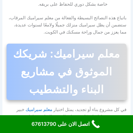
خاصة بشكل دوري للحفاظ على بريقه.
باتباع هذه النصائح البسيطة والفعالة من معلم سيراميك المرقاب،
ستضمن أن يظل سيراميك منزلك جميلًا ولامعًا لسنوات عديدة،
مما يعزز من جمال وراحة مسكنك في الكويت.
معلم سيراميك: شريكك
الموثوق في مشاريع
البناء والتشطيب
في كل مشروع بناء أو تجديد، يمثل اختيار
معلم سيراميك
خبير
وموثوق به قرارًا حاسمًا يؤثر على الجودة النهائية وطول عمر
اتصل الان على 67613790
التشطيبات. نحن في معلم سيراميك المرقاب ندرك هذه الحقيقة
جيدًا، ولهذا السبب نلتزم بأن نكون شريكك الأمثل والموثوق في