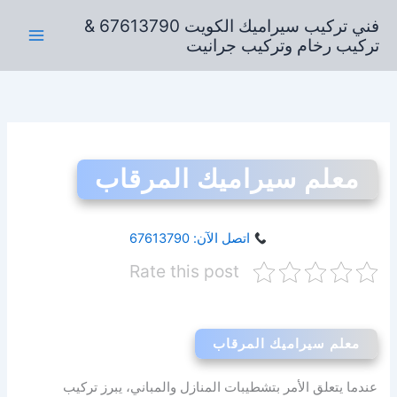
خطي
فني تركيب سيراميك الكويت 67613790 &
لى
تركيب رخام وتركيب جرانيت
لمحتوى
معلم سيراميك المرقاب
اتصل الآن: 67613790
Rate this post
معلم سيراميك المرقاب
عندما يتعلق الأمر بتشطيبات المنازل والمباني، يبرز تركيب