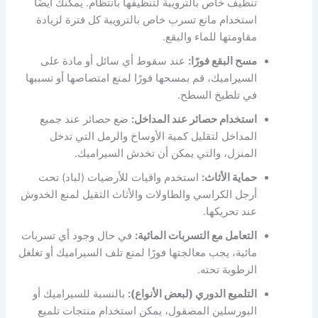
تنظيف خاص بالترويبة لتنظيفها بانتظام. يمكنك أيضًا
استخدام مانع تسرب خاص بالترويبة كل فترة لزيادة
مقاومتها للماء والبقع.
مسح البقع فورًا:
عند سقوط أي سائل أو مادة على
السيراميك، قم بمسحها فورًا لمنع امتصاصها أو تسببها
في تلطيخ السطح.
استخدام حصائر عند المداخل:
ضع حصائر عند جميع
المداخل لتقليل كمية الأوساخ والرمل التي تدخل
المنزل، والتي يمكن أن تخدش السيراميك.
حماية الأثاث:
استخدم واقيات للأرضيات (لباد) تحت
أرجل الكراسي والطاولات والأثاث الثقيل لمنع الخدوش
عند تحريكها.
التعامل مع التسربات المائية:
في حال وجود أي تسربات
مائية، يجب معالجتها فورًا لمنع تلف السيراميك أو تغلغل
الرطوبة تحته.
التلميع الدوري (لبعض الأنواع):
بالنسبة للسيراميك أو
البورسلين المصقول، يمكن استخدام منتجات تلميع