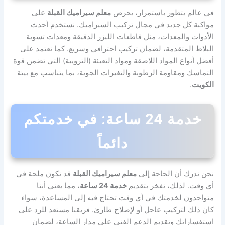
في عالم يتطور باستمرار، يحرص
معلم سيراميك القبلة
على
مواكبة كل جديد في مجال تركيب السيراميك. نستخدم أحدث
الأدوات والمعدات، مثل قاطعات الليزر الدقيقة ومعدات تسوية
البلاط المتقدمة، لضمان تركيب احترافي وسريع. كما نعتمد على
أفضل أنواع المواد اللاصقة ومواد التعبئة (الترويبة) التي تضمن قوة
التماسك ومقاومة الرطوبة والتغيرات الجوية، بما يتناسب مع بيئة
الكويت
.
خدمة 24 ساعة: في خدمتكم
دائماً
نحن ندرك أن الحاجة إلى
معلم سيراميك القبلة
قد تكون ملحة في
أي وقت. لذلك، نفخر بتقديم
خدمة 24 ساعة
، مما يعني أننا
متواجدون لخدمتك في أي وقت تحتاج فيه إلى المساعدة، سواء
كان ذلك لتركيب عاجل أو لإصلاح طارئ. فريقنا مستعد للرد على
استفساراتك وتقديم الدعم الفني على مدار الساعة، لضمان