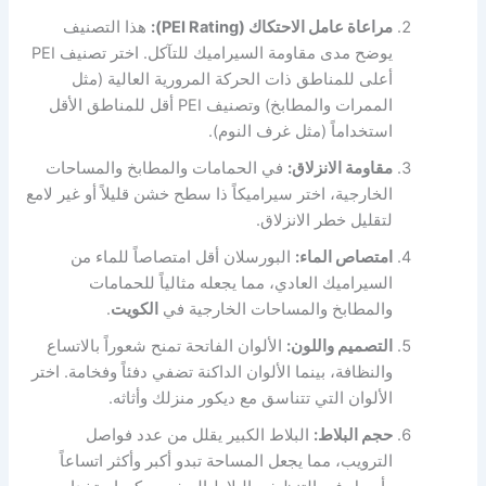
مراعاة عامل الاحتكاك (PEI Rating):
هذا التصنيف
يوضح مدى مقاومة السيراميك للتآكل. اختر تصنيف PEI
أعلى للمناطق ذات الحركة المرورية العالية (مثل
الممرات والمطابخ) وتصنيف PEI أقل للمناطق الأقل
استخداماً (مثل غرف النوم).
مقاومة الانزلاق:
في الحمامات والمطابخ والمساحات
الخارجية، اختر سيراميكاً ذا سطح خشن قليلاً أو غير لامع
لتقليل خطر الانزلاق.
امتصاص الماء:
البورسلان أقل امتصاصاً للماء من
السيراميك العادي، مما يجعله مثالياً للحمامات
والمطابخ والمساحات الخارجية في
الكويت
.
التصميم واللون:
الألوان الفاتحة تمنح شعوراً بالاتساع
والنظافة، بينما الألوان الداكنة تضفي دفئاً وفخامة. اختر
الألوان التي تتناسق مع ديكور منزلك وأثاثه.
حجم البلاط:
البلاط الكبير يقلل من عدد فواصل
الترويب، مما يجعل المساحة تبدو أكبر وأكثر اتساعاً