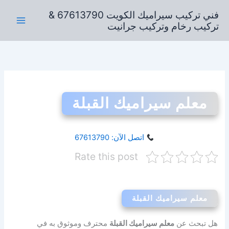
خطي
فني تركيب سيراميك الكويت 67613790 &
لى
تركيب رخام وتركيب جرانيت
لمحتوى
معلم سيراميك القبلة
اتصل الآن: 67613790
Rate this post
معلم سيراميك القبلة
هل تبحث عن
معلم سيراميك القبلة
محترف وموثوق به في