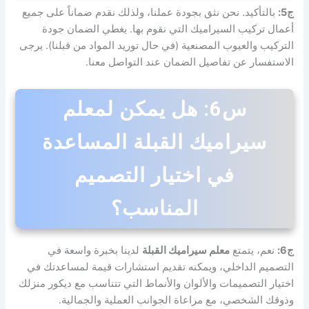
ج5:
بالتأكيد. نحن نثق بجودة عملنا، ولذلك نقدم ضماناً على جميع
أعمال تركيب السيراميك التي نقوم بها. يغطي الضمان جودة
التركيب والعيوب المصنعية (في حال توريد المواد من قبلنا). يرجى
الاستفسار عن تفاصيل الضمان عند التواصل معنا.
س6: هل يمكن لمعلم
سيراميك القبلة المساعدة
في اختيار التصميم
المناسب؟
ج6:
نعم، يتمتع
معلم سيراميك القبلة
لدينا بخبرة واسعة في
التصميم الداخلي، ويمكنه تقديم استشارات قيمة لمساعدتك في
اختيار التصميمات والألوان والأنماط التي تتناسب مع ديكور منزلك
وذوقك الشخصي، مع مراعاة الجوانب العملية والجمالية.