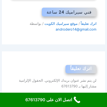
فني سيراميك 24 ساعة
اترك تعليقاً
/
موقع سيراميك الكويت
/ بواسطة
androdero14@gmail.com
اترك تعليقاً
لن يتم نشر عنوان بريدك الإلكتروني.
الحقول الإلزامية
مشار إليها بـ
67613790
اكتب
اتصل الان على 67613790
هنا...