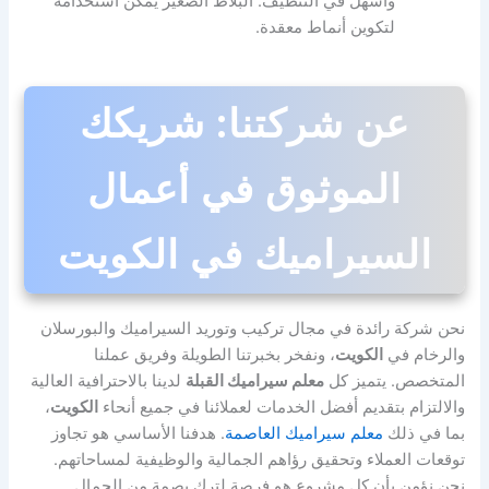
وأسهل في التنظيف. البلاط الصغير يمكن استخدامه
لتكوين أنماط معقدة.
عن شركتنا: شريكك
الموثوق في أعمال
السيراميك في الكويت
نحن شركة رائدة في مجال تركيب وتوريد السيراميك والبورسلان
والرخام في
الكويت
، ونفخر بخبرتنا الطويلة وفريق عملنا
المتخصص. يتميز كل
معلم سيراميك القبلة
لدينا بالاحترافية العالية
والالتزام بتقديم أفضل الخدمات لعملائنا في جميع أنحاء
الكويت
،
بما في ذلك
معلم سيراميك العاصمة
. هدفنا الأساسي هو تجاوز
توقعات العملاء وتحقيق رؤاهم الجمالية والوظيفية لمساحاتهم.
نحن نؤمن بأن كل مشروع هو فرصة لترك بصمة من الجمال