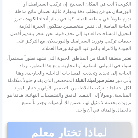
الكويت؟ أنت في المكان الصحيح. إن تركيب السيراميك أو
البورسلان هو فن يتطلب دقة ومهارة عالية لضمان نتائج مذهلة
تدوم طويلاً. في منطقة القبلة، كما في سائر أنحاء
الكويت
، تبرز
الحاجة الماسة إلى فنيين متخصصين يمتلكون الخبرة اللازمة
لتحويل المساحات العادية إلى تحف فنية. نحن نفخر بتقديم أفضل
خدمات تركيب وتوريد السيراميك والبورسلان، مع التركيز على
الجودة والالتزام بالمواعيد النهائية ورضا العملاء.
تعتبر منطقة القبلة من المناطق الحيوية التي تشهد تطوراً مستمراً،
سواء في المباني السكنية أو التجارية. ومع هذا التطور، تزداد
الحاجة إلى تجديد وتحديث المساحات الداخلية والخارجية. وهنا
يأتي دور
معلم سيراميك القبلة
المتخصص الذي يقدم حلولاً متكاملة
لكل احتياجات تركيب البلاط، من التصميم الأولي واختيار المواد
المناسبة، وصولاً إلى التنفيذ الدقيق والتشطيبات النهائية. هدفنا هو
تزويدك بخدمة لا مثيل لها، تضمن لك أرضيات وجدراناً تتمتع
بالجمال والمتانة في آن واحد.
لماذا تختار معلم