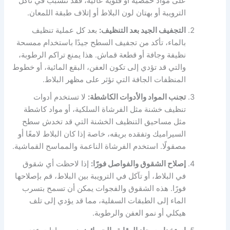
على مواد حمضية أو قلوية عالية، فقد تتسبب في تآكل
الترويبة أو بهتان لون البلاط أو إتلاف طبقة اللمعان.
التجفيف الجيد بعد التنظيف:
بعد كل عملية تنظيف
بالماء، تأكد من تجفيف السطح جيدًا باستخدام ممسحة
نظيفة وجافة أو قطعة قماش. هذا يمنع تراكم الرطوبة،
والتي قد تؤدي إلى تكون العفن، البقع المائية، أو خطوط
المنظفات الجافة التي تؤثر على مظهر البلاط.
تجنب المواد والأدوات الكاشطة:
لا تستخدم أدوات
تنظيف خشنة مثل الفرشاة السلكية، أو مواد كاشطة
مثل مساحيق التنظيف الخشنة التي قد تخدش سطح
السيراميك وتفقده بريقه، خاصة إذا كان البلاط لامعًا أو
مصقولًا. استخدم الفرشاة الناعمة والمماسح القماشية.
إصلاح الشقوق والفواصل فورًا:
إذا لاحظت أي شقوق
في البلاط، أو تآكل في الترويبة بين البلاط، قم بإصلاحها
فورًا. هذه الشقوق والفجوات يمكن أن تسمح بتسرب
الماء إلى الطبقات السفلية، مما قد يؤدي إلى تلف
هيكلي أو نمو العفن والرطوبة.