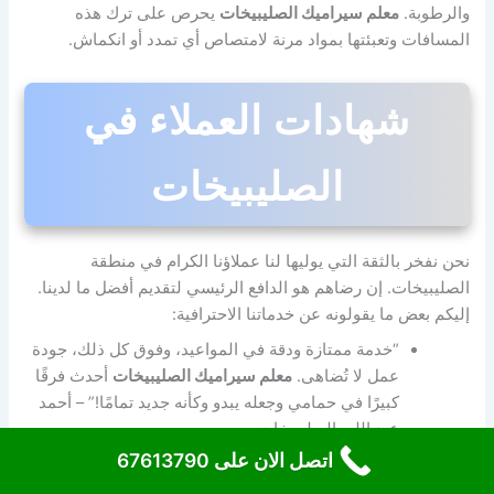
والرطوبة.
معلم سيراميك الصليبيخات
يحرص على ترك هذه
المسافات وتعبئتها بمواد مرنة لامتصاص أي تمدد أو انكماش.
شهادات العملاء في
الصليبيخات
نحن نفخر بالثقة التي يوليها لنا عملاؤنا الكرام في منطقة
الصليبيخات. إن رضاهم هو الدافع الرئيسي لتقديم أفضل ما لدينا.
إليكم بعض ما يقولونه عن خدماتنا الاحترافية:
“خدمة ممتازة ودقة في المواعيد، وفوق كل ذلك، جودة
عمل لا تُضاهى.
معلم سيراميك الصليبيخات
أحدث فرقًا
كبيرًا في حمامي وجعله يبدو وكأنه جديد تمامًا!” – أحمد
عبد الله، الصليبيخات.
اتصل الان على 67613790
“احترافية عالية، مهارة فائقة، وجودة لا تُضاهى. أوصي
بهم بشدة لكل من يبحث عن فني سيراميك ماهر