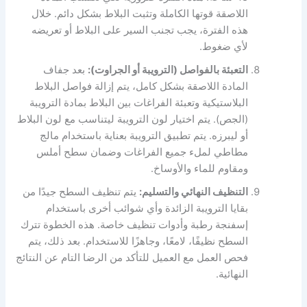
اللاصقة قوتها الكاملة وتثبت البلاط بشكل دائم. خلال
هذه الفترة، يجب تجنب السير على البلاط أو تعريضه
لأي ضغوط.
التعبئة بالفواصل (الترويبة أو الجراوت):
بعد جفاف
المادة اللاصقة بشكل كامل، يتم إزالة فواصل البلاط
البلاستيكية وتعبئة الفراغات بين البلاط بمادة الترويبة
(الجص). يتم اختيار لون الترويبة ليتناسب مع لون البلاط
أو ليبرزه. يتم تطبيق الترويبة بعناية باستخدام مالج
مطاطي لملء جميع الفراغات وضمان سطح أملس
ومقاوم للماء والأوساخ.
التنظيف النهائي والتسليم:
يتم تنظيف السطح جيدًا من
بقايا الترويبة الزائدة وأي شوائب أخرى باستخدام
إسفنجة رطبة وأدوات تنظيف خاصة. هذه الخطوة تترك
السطح نظيفًا، لامعًا، وجاهزًا للاستخدام. بعد ذلك، يتم
فحص العمل مع العميل للتأكد من الرضا التام عن النتائج
النهائية.