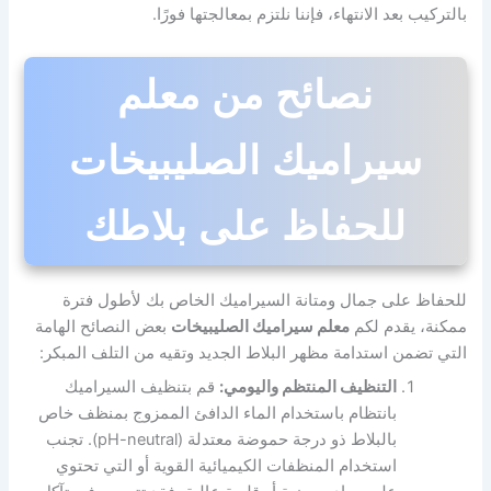
بالتركيب بعد الانتهاء، فإننا نلتزم بمعالجتها فورًا.
نصائح من معلم
سيراميك الصليبيخات
للحفاظ على بلاطك
للحفاظ على جمال ومتانة السيراميك الخاص بك لأطول فترة
ممكنة، يقدم لكم
معلم سيراميك الصليبيخات
بعض النصائح الهامة
التي تضمن استدامة مظهر البلاط الجديد وتقيه من التلف المبكر:
التنظيف المنتظم واليومي:
قم بتنظيف السيراميك
بانتظام باستخدام الماء الدافئ الممزوج بمنظف خاص
بالبلاط ذو درجة حموضة معتدلة (pH-neutral). تجنب
استخدام المنظفات الكيميائية القوية أو التي تحتوي