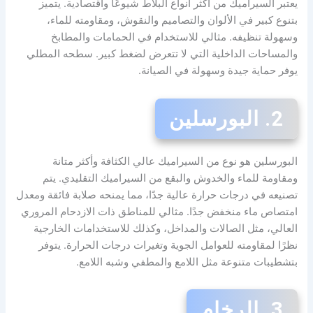
يعتبر السيراميك من أكثر أنواع البلاط شيوعًا واقتصادية. يتميز
بتنوع كبير في الألوان والتصاميم والنقوش، ومقاومته للماء،
وسهولة تنظيفه. مثالي للاستخدام في الحمامات والمطابخ
والمساحات الداخلية التي لا تتعرض لضغط كبير. سطحه المطلي
يوفر حماية جيدة وسهولة في الصيانة.
2. البورسلين
البورسلين هو نوع من السيراميك عالي الكثافة وأكثر متانة
ومقاومة للماء والخدوش والبقع من السيراميك التقليدي. يتم
تصنيعه في درجات حرارة عالية جدًا، مما يمنحه صلابة فائقة ومعدل
امتصاص ماء منخفض جدًا. مثالي للمناطق ذات الازدحام المروري
العالي، مثل الصالات والمداخل، وكذلك للاستخدامات الخارجية
نظرًا لمقاومته للعوامل الجوية وتغيرات درجات الحرارة. يتوفر
بتشطيبات متنوعة مثل اللامع والمطفي وشبه اللامع.
3. الرخام