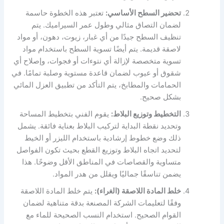
تحضير السطح الأساسي:
تعتبر هذه الخطوة حاسمة
لضمان التصاق مثالي وطول عمر السيراميك. يتم
تنظيف السطح جيدًا من أي غبار، زيوت، دهون، أو مواد
لاصقة قديمة. يتم أيضًا تسوية السطح باستخدام مواد
تسوية متخصصة لإزالة أي نتوءات أو فجوات، وإصلاح أي
شقوق أو عيوب لضمان قاعدة مستوية وصلبة تمامًا. في
الحمامات والمطابخ، يتم التأكد من تطبيق العزل المائي
بشكل صحيح.
التخطيط وتوزيع البلاط:
يقوم الفني بتخطيط المساحة
وتحديد نقطة البداية لتركيب البلاط بعناية فائقة. يشمل
ذلك وضع خطوط إرشادية باستخدام الليزر أو الخيط
لتحديد اتجاه البلاط وتوزيع القطع بحيث تكون الفواصل
متساوية والقصاصات في المناطق الأقل وضوحًا. هذا
يضمن تناسقًا جماليًا ويقلل من هدر المواد.
خلط المادة اللاصقة (الغراء):
يتم خلط المادة اللاصقة
وفقًا لتعليمات الشركة المصنعة بدقة متناهية لضمان
القوام الصحيح. استخدام النسب الصحيحة للماء مع