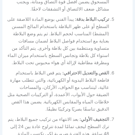
المسحوق يضمن أفضل قوة التصاق ومتانة، ويجنب
مشاكل ضعف الالتصاق أو التشققات لاحقًا.
تركيب البلاط بدقة:
يبدأ الفني بوضع المادة اللاصقة على
السطح أو على ظهر البلاطة باستخدام المالج المسنن
(المشط) المناسب لحجم البلاط. ثم يتم وضع البلاطة
بعناية مع استخدام فواصل البلاط لضمان مسافات
متساوية ومنتظمة بين كل بلاطة وأخرى. يتم التأكد من
استواء كل بلاطة وتجانس السطح باستخدام ميزان الماء
ومطرقة مطاطية لإزالة أي هواء محبوس تحت البلاط.
القص والتعديل الاحترافي:
يتم قص البلاط باستخدام
قاطعة البلاط اليدوية أو الكهربائية، والتي تتطلب مهارة
عالية، ليتناسب مع الحواف، الأركان، والمساحات
الضيقة حول الأبواب، الأعمدة، أو التركيبات الصحية مثل
خلاطات المياه والمقابس الكهربائية. يضمن هذا القص
الدقيق تناسقًا بصريًا وتركيبًا نظيفًا.
التجفيف الأولي:
بعد الانتهاء من تركيب جميع البلاط، يتم
ترك السطح ليجف تمامًا لمدة تتراوح عادة بين 24 إلى
48 ساعة. هذه الفترة ضرورية لكي تكتسب المادة