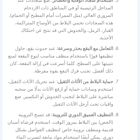
استخدام سجاد الوقاية والحصائر:
ضع سجادات عند
المداخل الرئيسية أو في المناطق ذات الازدحام
المروري العالي (مثل الممرات أمام المطبخ أو الحمام).
هذه السجادات تحمي البلاط من الأوساخ المتراكمة،
الغبار، الرمل، والخدوش التي قد تنتج عن احتكاك
الأحذية.
التعامل مع البقع بحذر وسرعة:
عند حدوث بقع، حاول
تنظيفها فورًا باستخدام منظف مناسب لنوع البقعة لمنع
تثبيتها على السطح. كلما أسرعت في إزالة البقعة، كان
ذلك أفضل. تجنب فرك البقع بقوة مفرطة.
حماية البلاط من الأثاث الثقيل:
عند تحريك الأثاث الثقيل،
استخدم وسادات حماية أو ارفع الأثاث بدلًا من سحبه
مباشرة على البلاط لتجنب الخدوش أو التكسير. ضع
واقيات تحت أرجل الأثاث الثقيل.
التنظيف العميق الدوري للترويبة:
قد تتسخ الترويبة
(الجص) بين البلاط بمرور الوقت. استخدم فرشاة أسنان
قديمة ومنظف ترويبة خاص لتنظيف الفواصل بشكل
دوري. يمكن أيضًا استخدام مواد مانعة لتسرب الماء