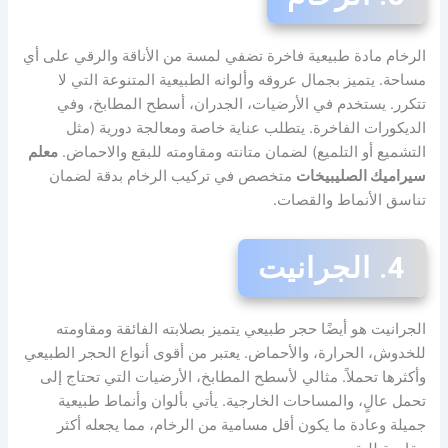
الرخام مادة طبيعية فاخرة تضفي لمسة من الأناقة والرقي على أي
مساحة. يتميز بجمال عروقه وألوانه الطبيعية المتنوعة التي لا
تتكرر. يستخدم في الأرضيات، الجدران، أسطح المطابخ، وفي
الديكورات الفاخرة. يتطلب عناية خاصة ومعالجة دورية (مثل
التشميع أو التلميع) لضمان متانته ومقاومته للبقع والاحماض.
معلم
سيراميك الصليبيخات
متخصص في تركيب الرخام بدقة لضمان
تناسق الأنماط والقصات.
4. الجرانيت
الجرانيت هو أيضًا حجر طبيعي يتميز بصلابته الفائقة ومقاومته
للخدوش، الحرارة، والأحماض. يعتبر من أقوى أنواع الحجر الطبيعي
وأكثرها تحملاً. مثالي لأسطح المطابخ، الأرضيات التي تحتاج إلى
تحمل عالٍ، والمساحات الخارجية. يأتي بألوان وأنماط طبيعية
جميلة وعادة ما يكون أقل مسامية من الرخام، مما يجعله أكثر