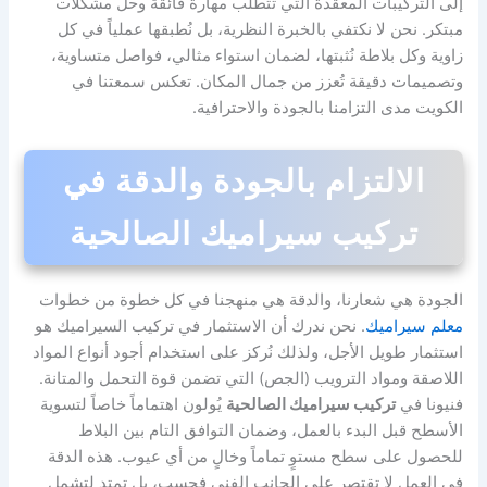
إلى التركيبات المعقدة التي تتطلب مهارة فائقة وحل مشكلات
مبتكر. نحن لا نكتفي بالخبرة النظرية، بل نُطبقها عملياً في كل
زاوية وكل بلاطة نُثبتها، لضمان استواء مثالي، فواصل متساوية،
وتصميمات دقيقة تُعزز من جمال المكان. تعكس سمعتنا في
الكويت مدى التزامنا بالجودة والاحترافية.
الالتزام بالجودة والدقة في
تركيب سيراميك الصالحية
الجودة هي شعارنا، والدقة هي منهجنا في كل خطوة من خطوات
معلم سيراميك
. نحن ندرك أن الاستثمار في تركيب السيراميك هو
استثمار طويل الأجل، ولذلك نُركز على استخدام أجود أنواع المواد
اللاصقة ومواد الترويب (الجص) التي تضمن قوة التحمل والمتانة.
فنيونا في
تركيب سيراميك الصالحية
يُولون اهتماماً خاصاً لتسوية
الأسطح قبل البدء بالعمل، وضمان التوافق التام بين البلاط
للحصول على سطح مستوٍ تماماً وخالٍ من أي عيوب. هذه الدقة
في العمل لا تقتصر على الجانب الفني فحسب، بل تمتد لتشمل