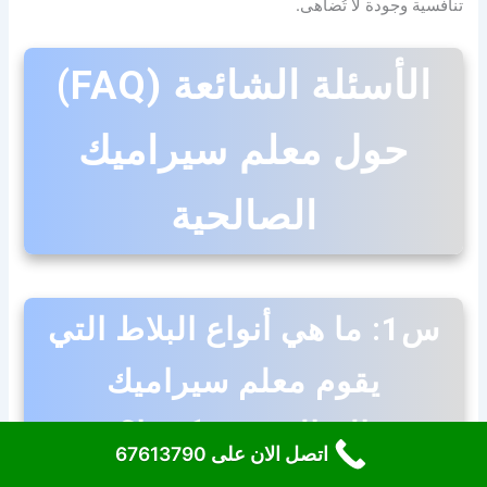
تنافسية وجودة لا تُضاهى.
الأسئلة الشائعة (FAQ)
حول معلم سيراميك
الصالحية
س1: ما هي أنواع البلاط التي
يقوم معلم سيراميك
الصالحية بتركيبها؟
اتصل الان على 67613790