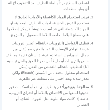
اشطف السطح جيداً بالماء النظيف بعد التنظيف لإزالة
أي بقايا منظفات.
تجنب استخدام المواد الكاشطة والأدوات الحادة:
لا
تستخدم الفرش الخشنة، أدوات التنظيف المعدنية، أو
المواد الكاشطة التي قد تُسبب خدوشاً لا يمكن إصلاحها
على سطح البلاط، خاصة البلاط المصقول أو المزجج.
تنظيف الفواصل (الترويبات) بانتظام:
تُعتبر الترويبات
عرضة لتراكم الأوساخ، البقع، والعفن، مما يُقلل من
جمال السيراميك. استخدم فرشاة أسنان قديمة ومنظف
خاص بالترويبات أو خليطاً من صودا الخبز والخل (بنسبة
1:1) لتنظيفها بانتظام. للتخلص من العفن، يُمكن
استخدام محلول مخفف من المُبيض (Bleach) ولكن
بحذر شديد وبعد اختبار على منطقة غير ظاهرة.
معالجة البقع فوراً:
قم بتنظيف أي بقع أو انسكابات فور
حدوثها لمنعها من الالتصاق بالبلاط أو اختراق الترويب،
خاصة إذا كانت مواد ملونة مثل القهوة، الشاي، أو
العصائر.