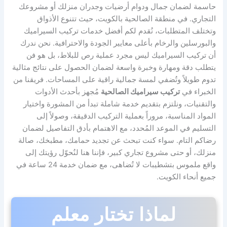
حاسمة لضمان جمال ودوام أرضيات وجدران منزلك أو مشروعك
التجاري. في منطقة الصالحية بالكويت، حيث تتنوع الأذواق
وتختلف المتطلبات، نُقدم لكم أفضل خدمات تركيب السيراميك
والبورسلين والرخام بأعلى معايير الجودة والاحترافية. نحن ندرك
أن تركيب السيراميك ليس مجرد عملية رص للبلاط، بل هو فن
يتطلب دقة ومهارة وخبرة واسعة لضمان الحصول على نتائج مثالية
تدوم طويلاً وتُضفي لمسة جمالية راقية على المساحات. فريقنا من
الخبراء في
تركيب سيراميك الصالحية
مُجهز بأحدث الأدوات
والتقنيات، ونلتزم بتقديم خدمة شاملة تبدأ من المشورة واختيار
المواد المناسبة، مروراً بعملية التركيب الدقيقة، وصولاً إلى
التسليم في الموعد المُحدد، مع الاهتمام بأدق التفاصيل لضمان
رضاكم التام. سواء كنت تبحث عن تجديد حمامك، مطبخك، صالة
منزلك، أو حتى مشروع تجاري كبير، فإننا هنا لنُحوّل رؤيتك إلى
واقع ملموس بتشطيبات لا تُضاهى، مع ضمان خدمة 24 ساعة في
جميع أنحاء الكويت.
لماذا تختار معلم