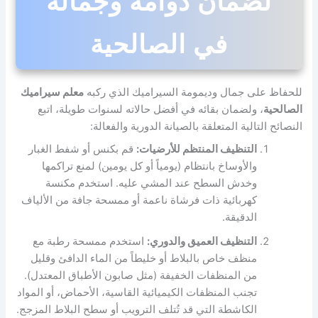
لضمان دوامه وجماله
في الصالحية
للحفاظ على جمال وديمومة السيراميك الذي ركبه
معلم سيراميك
الصالحية
، ولضمان بقائه في أفضل حالاته لسنوات طويلة، اتبع
النصائح التالية المتعلقة بالصيانة الدورية والفعالة:
التنظيف المنتظم للأرضيات:
قم بكنس أو شفط الغبار
والأوساخ بانتظام (يومياً أو كل يومين) لمنع تراكمها
وخدش السطح عند المشي عليه. استخدم مكنسة
كهربائية ذات فرشاة ناعمة أو ممسحة جافة من الألياف
الدقيقة.
التنظيف العميق والدوري:
استخدم ممسحة رطبة مع
منظف خاص بالبلاط أو خليطاً من الماء الدافئ وقليل
من المنظفات الخفيفة (مثل صابون الأطباق المعتدل).
تجنب المنظفات الكيميائية القاسية، الأحماض، أو المواد
الكاشطة التي قد تُتلف الترويب أو سطح البلاط المزجج.