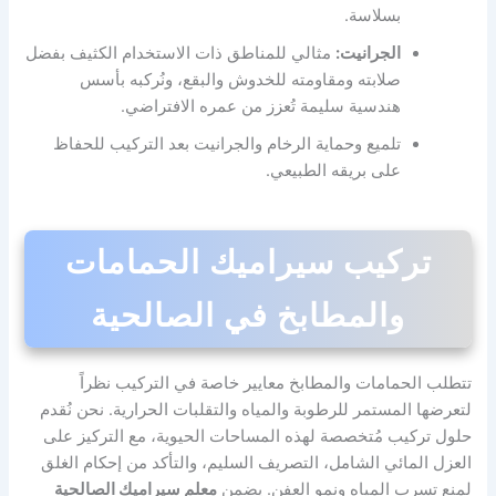
بسلاسة.
الجرانيت:
مثالي للمناطق ذات الاستخدام الكثيف بفضل
صلابته ومقاومته للخدوش والبقع، ونُركبه بأسس
هندسية سليمة تُعزز من عمره الافتراضي.
تلميع وحماية الرخام والجرانيت بعد التركيب للحفاظ
على بريقه الطبيعي.
تركيب سيراميك الحمامات
والمطابخ في الصالحية
تتطلب الحمامات والمطابخ معايير خاصة في التركيب نظراً
لتعرضها المستمر للرطوبة والمياه والتقلبات الحرارية. نحن نُقدم
حلول تركيب مُتخصصة لهذه المساحات الحيوية، مع التركيز على
العزل المائي الشامل، التصريف السليم، والتأكد من إحكام الغلق
لمنع تسرب المياه ونمو العفن. يضمن
معلم سيراميك الصالحية