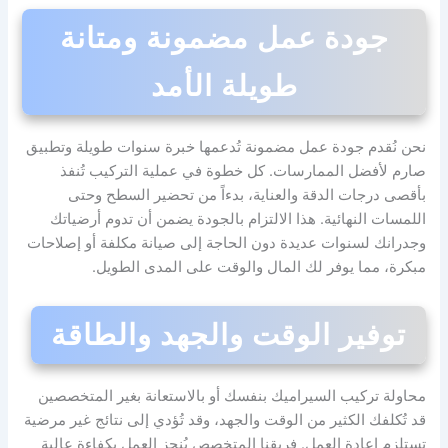
جودة عمل مضمونة ومتانة
طويلة الأمد
نحن نُقدم جودة عمل مضمونة تُدعمها خبرة سنوات طويلة وتطبيق
صارم لأفضل الممارسات. كل خطوة في عملية التركيب تُنفذ
بأقصى درجات الدقة والعناية، بدءاً من تحضير السطح وحتى
اللمسات النهائية. هذا الالتزام بالجودة يضمن أن تدوم أرضياتك
وجدرانك لسنوات عديدة دون الحاجة إلى صيانة مكلفة أو إصلاحات
مبكرة، مما يوفر لك المال والوقت على المدى الطويل.
توفير الوقت والجهد والطاقة
محاولة تركيب السيراميك بنفسك أو بالاستعانة بغير المتخصصين
قد تُكلفك الكثير من الوقت والجهد، وقد تُؤدي إلى نتائج غير مرضية
تستلزم إعادة العمل. فريقنا المتخصص يُنجز العمل بكفاءة عالية