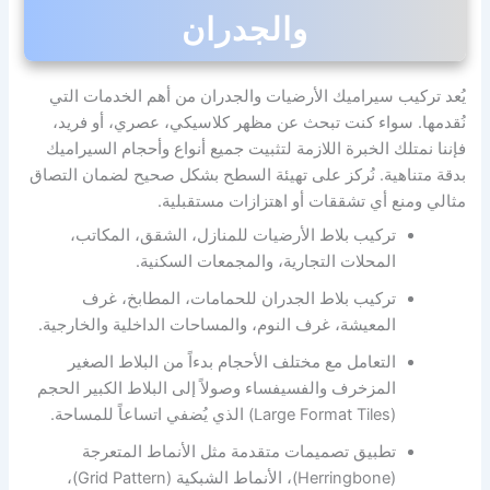
والجدران
يُعد تركيب سيراميك الأرضيات والجدران من أهم الخدمات التي
نُقدمها. سواء كنت تبحث عن مظهر كلاسيكي، عصري، أو فريد،
فإننا نمتلك الخبرة اللازمة لتثبيت جميع أنواع وأحجام السيراميك
بدقة متناهية. نُركز على تهيئة السطح بشكل صحيح لضمان التصاق
مثالي ومنع أي تشققات أو اهتزازات مستقبلية.
تركيب بلاط الأرضيات للمنازل، الشقق، المكاتب،
المحلات التجارية، والمجمعات السكنية.
تركيب بلاط الجدران للحمامات، المطابخ، غرف
المعيشة، غرف النوم، والمساحات الداخلية والخارجية.
التعامل مع مختلف الأحجام بدءاً من البلاط الصغير
المزخرف والفسيفساء وصولاً إلى البلاط الكبير الحجم
(Large Format Tiles) الذي يُضفي اتساعاً للمساحة.
تطبيق تصميمات متقدمة مثل الأنماط المتعرجة
(Herringbone)، الأنماط الشبكية (Grid Pattern)،