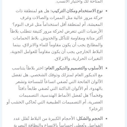
المتاحة لك واختيار الأنسب.
نوع الاستخدام ومكان التركيب:
هل هو لمنطقة ذات
حركة مرور عالية مثل الممرات والصالات وغرف
المعيشة، أم لمنطقة أقل استخداماً مثل غرف النوم؟
الأرضيات التي تتعرض لحركة مرور كثيفة تتطلب بلاطاً
أكثر متانة ومقاومة للتآكل والخدوش. بلاط الحمامات
والمطابخ يجب أن يكون مقاوماً للماء والانزلاق، بينما
البلاط الخارجي يجب أن يكون مقاوماً للعوامل الجوية،
التغيرات الحرارية، والانزلاق.
الأسلوب والتصميم والديكور العام:
اختر بلاطاً يتناسب
مع الديكور العام لمنزلك وذوقك الشخصي. هل تفضل
الألوان الفاتحة التي تُضفي اتساعاً للمساحة وتشعر
بالهدوء، أم الألوان الداكنة التي تُضفي طابعاً دافئاً
وفخماً؟ هل تُفضل الأنماط الهندسية، التصميمات
العصرية، أم التصميمات الطبيعية التي تُحاكي الخشب أو
الرخام؟
الحجم والشكل:
الأحجام الكبيرة من البلاط تُقلل عدد
الفواصل وتُعطي إحساساً بالاتساع والنظافة البصرية