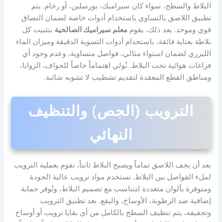
البلاط والسطح، سواء كان سيراميك، بورسلين، أو رخام. يتم
تطبيق اللاصق بالتساوي باستخدام أدوات خاصة لضمان التصاق
قوي وموحد. بعد ذلك، يقوم
معلم سيراميك الصالحية
بتثبيت كل
بلاطة بعناية فائقة، باستخدام أدوات التسوية الدقيقة وميزان الماء
الليزري لضمان استواء مثالي، فواصل متساوية، وعدم وجود أي
فراغات هوائية تحت البلاط. نُولي اهتماماً خاصاً للحواف، الزوايا،
ومناطق القطع المعقدة لتقديم تشطيب لا تشوبه شائبة.
الترويب (الجص) والتنظيف
النهائي
بعد أن يجف اللاصق تماماً ويصبح البلاط ثابتاً، نقوم بعملية الترويب
لملء الفواصل بين البلاط. نستخدم مواد ترويب عالية الجودة
ومتوفرة بألوان متعددة لتتناسب مع تصميم البلاط، وتُوفر حماية
إضافية ضد الرطوبة، الأوساخ، والبقع. بعد تطبيق الترويب
وتجفيفه، يتم تنظيف السطح بالكامل من أي بقايا ترويب أو أوساخ