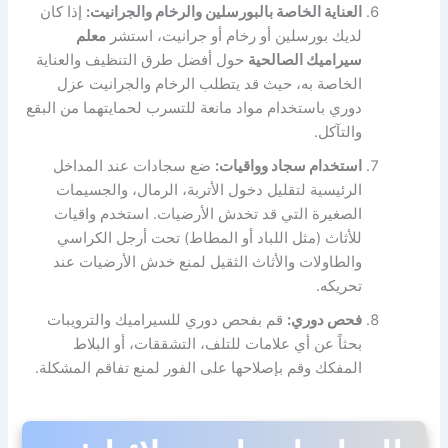
العناية الخاصة بالبورسلين والرخام والجرانيت:
إذا كان
لديك بورسلين أو رخام أو جرانيت، استشر
معلم
سيراميك الصالحية
حول أفضل طرق التنظيف والعناية
الخاصة به، حيث قد يتطلب الرخام والجرانيت عزل
دوري باستخدام مواد مانعة للتسرب لحمايتهما من البقع
والتآكل.
استخدام سجاد وواقيات:
ضع سجادات عند المداخل
الرئيسية لتقليل دخول الأتربة، الرمال، والجسيمات
الصغيرة التي قد تخدش الأرضيات. استخدم واقيات
للأثاث (مثل اللباد أو المطاط) تحت أرجل الكراسي
والطاولات والأثاث الثقيل لمنع خدش الأرضيات عند
تحريكه.
فحص دوري:
قم بفحص دوري للسيراميك والترويبات
بحثاً عن أي علامات للتلف، التشققات، أو البلاط
المفكك وقم بإصلاحها على الفور لمنع تفاقم المشكلة.