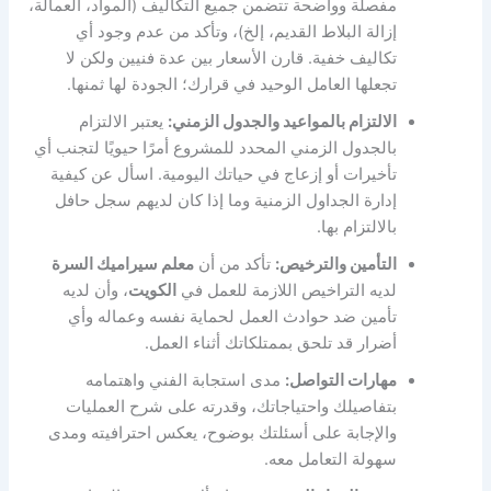
مفصلة وواضحة تتضمن جميع التكاليف (المواد، العمالة،
إزالة البلاط القديم، إلخ)، وتأكد من عدم وجود أي
تكاليف خفية. قارن الأسعار بين عدة فنيين ولكن لا
تجعلها العامل الوحيد في قرارك؛ الجودة لها ثمنها.
الالتزام بالمواعيد والجدول الزمني:
يعتبر الالتزام
بالجدول الزمني المحدد للمشروع أمرًا حيويًا لتجنب أي
تأخيرات أو إزعاج في حياتك اليومية. اسأل عن كيفية
إدارة الجداول الزمنية وما إذا كان لديهم سجل حافل
بالالتزام بها.
التأمين والترخيص:
تأكد من أن
معلم سيراميك السرة
لديه التراخيص اللازمة للعمل في
الكويت
، وأن لديه
تأمين ضد حوادث العمل لحماية نفسه وعماله وأي
أضرار قد تلحق بممتلكاتك أثناء العمل.
مهارات التواصل:
مدى استجابة الفني واهتمامه
بتفاصيلك واحتياجاتك، وقدرته على شرح العمليات
والإجابة على أسئلتك بوضوح، يعكس احترافيته ومدى
سهولة التعامل معه.