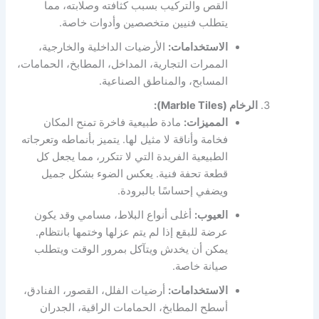
القص والتركيب بسبب كثافته وصلابته، مما
يتطلب فنيين متخصصين وأدوات خاصة.
الاستخدامات:
الأرضيات الداخلية والخارجية،
الممرات التجارية، المداخل، المطابخ، الحمامات،
المسابح، والمناطق الصناعية.
الرخام (Marble Tiles):
المميزات:
مادة طبيعية فاخرة تمنح المكان
فخامة وأناقة لا مثيل لها. يتميز بأنماطه وتعرجاته
الطبيعية الفريدة التي لا تتكرر، مما يجعل كل
قطعة تحفة فنية. يعكس الضوء بشكل جميل
ويضفي إحساسًا بالبرودة.
العيوب:
أغلى أنواع البلاط، مسامي وقد يكون
عرضة للبقع إذا لم يتم عزلها وختمها بانتظام.
يمكن أن يخدش ويتآكل بمرور الوقت ويتطلب
صيانة خاصة.
الاستخدامات:
أرضيات الفلل، القصور، الفنادق،
أسطح المطابخ، الحمامات الراقية، الجدران