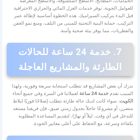
الحمامات، المطابخ، الأسطح المكشوفة، والأسطح المعرضة
للعوامل الجوية، نوفر خدمات العزل المائي والحراري الاحترافية
قبل البدء بتركيب السيراميك. هذه الخطوة أساسية لإطالة عمر
التركيب، حماية البنية التحتية للمبنى من التلف، ومنع نمو العفن
والفطريات، مما يوفر بيئة صحية وآمنة.
7. خدمة 24 ساعة للحالات
الطارئة والمشاريع العاجلة
ندرك أن بعض المشاريع قد تتطلب استجابة سريعة وفورية، ولهذا
السبب نقدم
خدمة 24 ساعة
لعملائنا في السرة وفي جميع أنحاء
الكويت
. سواء كانت لديك حالة طارئة تتطلب إصلاحًا فوريًا لبلاط
متضرر، أو مشروعًا عاجلاً بجدول زمني ضيق، فإن فريقنا مستعد
للتدخل في أي وقت، ليلاً أو نهارًا، لتقديم المساعدة المطلوبة
بكفاءة وسرعة، مع الحفاظ على أعلى معايير الجودة.