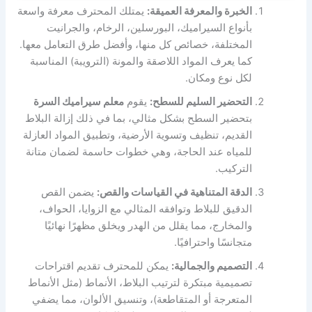
الخبرة والمعرفة العميقة:
يمتلك المحترف معرفة واسعة
بأنواع السيراميك، البورسلين، الرخام، والجرانيت
المختلفة، خصائص كل منها، وأفضل طرق التعامل معها.
كما يعرف المواد اللاصقة والمونة (الترويبة) المناسبة
لكل نوع ومكان.
التحضير السليم للسطح:
يقوم
معلم سيراميك السرة
بتحضير السطح بشكل مثالي، بما في ذلك إزالة البلاط
القديم، تنظيف وتسوية الأرضية، وتطبيق المواد العازلة
للمياه عند الحاجة، وهي خطوات حاسمة لضمان متانة
التركيب.
الدقة المتناهية في القياسات والقص:
يضمن القص
الدقيق للبلاط وتوافقه المثالي مع الزوايا، الحواف،
والمخارج، مما يقلل من الهدر ويخلق مظهرًا نهائيًا
متجانسًا واحترافيًا.
التصميم والجمالية:
يمكن للمحترف تقديم اقتراحات
تصميمية مبتكرة لترتيب البلاط، الأنماط (مثل الأنماط
المتعرجة أو المتقاطعة)، وتنسيق الألوان، مما يضفي