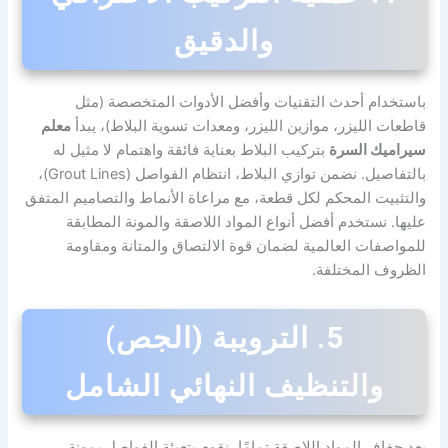
والدقيق
باستخدام أحدث التقنيات وأفضل الأدوات المتخصصة (مثل
قاطعات الليزر، موازين الليزر، ومعدات تسوية البلاط)، يبدأ
معلم
سيراميك السرة
بتركيب البلاط بعناية فائقة واهتمام لا مثيل له
بالتفاصيل. نضمن توازي البلاط، انتظام الفواصل (Grout Lines)،
والتثبيت المحكم لكل قطعة، مع مراعاة الأنماط والتصاميم المتفق
عليها. نستخدم أفضل أنواع المواد اللاصقة والمونة المطابقة
للمواصفات العالمية لضمان قوة الالتصاق والمتانة ومقاومة
الظروف المختلفة.
5. الترويبة (الجص)
والتنظيف النهائي الشامل
بعد جفاف المواد اللاصقة تمامًا، نقوم بتعبئة الفواصل بمونة