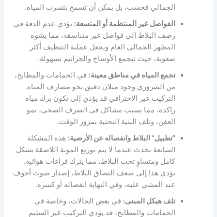
الجمالي فحسب، بل يمكن أن تسمح بتسرب المياه.
الفواصل غير المنتظمة أو المتسعة:
يؤدي عدم الدقة في
رصف البلاط إلى فواصل غير متناسقة، مما يشوه
المظهر الجمالي العام ويجعل عملية التنظيف أكثر
صعوبة، حيث تتجمع الأوساخ والجراثيم بسهولة.
تجمع المياه في مناطق معينة:
في الحمامات والمطابخ،
من الضروري وجود ميلان دقيق نحو مصارف المياه.
التركيب غير الاحترافي قد يؤدي إلى تكون برك مياه
راكدة، مما يسبب مشاكل في الصرف الصحي، نمو
العفن، وتلف البنية التحتية بمرور الوقت.
“تطبيل” البلاط وانفصاله عن الأرضية:
هذه المشكلة
الشائعة تحدث عندما لا يتم توزيع المونة اللاصقة بشكل
كامل ومتساوٍ تحت البلاط، مما يترك فراغات هوائية.
يؤدي هذا إلى ضعف التصاق البلاط، إصدار صوت أجوف
عند المشي عليه، وفي النهاية انفصاله أو كسره.
تلف هيكل المبنى:
في بعض الحالات، وخاصة في
الحمامات والمطابخ، قد يؤدي التركيب غير السليم