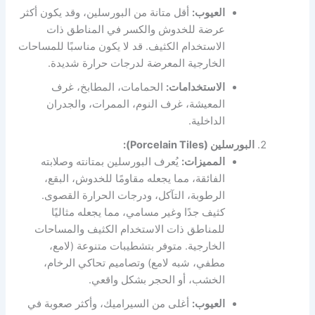
العيوب:
أقل متانة من البورسلين، وقد يكون أكثر
عرضة للخدوش والكسر في المناطق ذات
الاستخدام الكثيف. قد لا يكون مناسبًا للمساحات
الخارجية المعرضة لدرجات حرارة شديدة.
الاستخدامات:
الحمامات، المطابخ، غرف
المعيشة، غرف النوم، الممرات، والجدران
الداخلية.
البورسلين (Porcelain Tiles):
المميزات:
يُعرف البورسلين بمتانته وصلابته
الفائقة، مما يجعله مقاومًا للخدوش، البقع،
الرطوبة، التآكل، ودرجات الحرارة القصوى.
كثيف جدًا وغير مسامي، مما يجعله مثاليًا
للمناطق ذات الاستخدام الكثيف والمساحات
الخارجية. متوفر بتشطيبات متنوعة (لامع،
مطفي، شبه لامع) وتصاميم تحاكي الرخام،
الخشب، أو الحجر بشكل واقعي.
العيوب:
أغلى من السيراميك، وأكثر صعوبة في