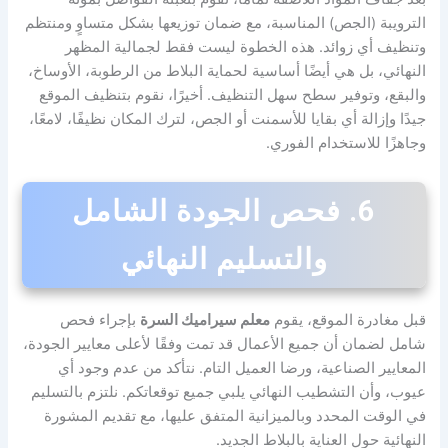
الترويبة (الجص) المناسبة، مع ضمان توزيعها بشكل متساوٍ ومنتظم
وتنظيف أي زوائد. هذه الخطوة ليست فقط لجمالية المظهر
النهائي، بل هي أيضًا أساسية لحماية البلاط من الرطوبة، الأوساخ،
والبقع، وتوفير سطح سهل التنظيف. أخيرًا، نقوم بتنظيف الموقع
جيدًا وإزالة أي بقايا للأسمنت أو الجص، لترك المكان نظيفًا، لامعًا،
وجاهزًا للاستخدام الفوري.
6. فحص الجودة الشامل
والتسليم النهائي
قبل مغادرة الموقع، يقوم
معلم سيراميك السرة
بإجراء فحص
شامل لضمان أن جميع الأعمال قد تمت وفقًا لأعلى معايير الجودة،
المعايير الصناعية، ورضا العميل التام. نتأكد من عدم وجود أي
عيوب، وأن التشطيب النهائي يلبي جميع توقعاتكم. نلتزم بالتسليم
في الوقت المحدد وبالميزانية المتفق عليها، مع تقديم المشورة
النهائية حول العناية بالبلاط الجديد.