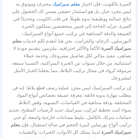
السرة بالكويت، فإن اختيار
معلم سيراميك
محترف وموثوق به
ليس مجرد خيار، بل هو استثمار حقيقي يضمن لك الحصول على
نتائج جمالية ووظيفية تدوم طويلاً. في قلب الكويت، وتحديدًا في
السرة، تتزايد الحاجة إلى فنيين متخصصين يمتلكون الخبرة
العميقة والدقة المتناهية في تركيب جميع أنواع السيراميك،
البورسلين، الرخام، والجرانيت. نحن هنا لنقدم لكم خدمات
معلم
سيراميك السرة
الأكفأ والأكثر احترافية، ملتزمين بتقديم جودة لا
تضاهى، تنفيذ مثالي لكل تفاصيل مشروعك، وخدمة عملاء
استثنائية. من خلال سنوات من الخبرة المتراكمة، اكتسبنا سمعة
مرموقة كرواد في مجال تركيب البلاط، مما يجعلنا الخيار الأمثل
لمشروعك.
إن تركيب السيراميك ليس مجرد عملية رصف قطع بلاط؛ إنه فن
يتطلب مهارة يدوية فائقة، معرفة عميقة بخصائص أنواع المواد
المختلفة، ودقة متناهية في القياسات، التسوية، وقص البلاط.
سواء كنت تخطط لتركيب سيراميك جديد لأرضيات المطبخ، تجديد
حمامات منزلك بالكامل، تبليط مساحات خارجية واسعة، أو حتى
تركيب ألواح بورسلين كبيرة الحجم في صالة استقبال، فإن
معلم
سيراميك السرة
لدينا يمتلك كل الأدوات، الخبرات، والتقنيات