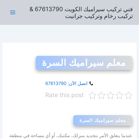
خطي
فني تركيب سيراميك الكويت 67613790 &
لى
تركيب رخام وتركيب جرانيت
لمحتوى
معلم سيراميك السرة
اتصل الآن: 67613790
Rate this post
معلم سيراميك السرة
عندما يتعلق الأمر بتجديد منزلك، مكتبك، أو أي مساحة في منطقة