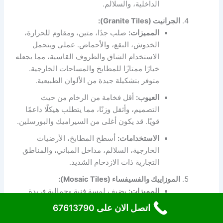
الداخلية، والسلالم.
الجرانيت (Granite Tiles):
المميزات:
صلب جدًا، متين، ومقاوم للحرارة،
الخدوش، البقع، والأحماض. عملي ويتحمل
الاستخدام الشاق والظروف القاسية، مما يجعله
خيارًا ممتازًا للمطابخ والمساحات الخارجية.
متوفر بتشكيلة جيدة من الألوان الطبيعية.
العيوب:
أقل فخامة من الرخام من حيث
التصميم، وأثقل وزنًا، مما يتطلب هيكلًا داعمًا
قويًا. قد يكون أغلى من السيراميك والبورسلين.
الاستخدامات:
أسطح المطابخ، الأرضيات
الخارجية، السلالم، مداخل المباني، والمناطق
التجارية ذات الازدحام الشديد.
الموزاييك والفسيفساء (Mosaic Tiles):
المميزات:
يضيف لمسة فنية وجمالية فريدة
للمساحة. يمكن استخدامه لتشكيل لوحات فنية،
اتصل الان على 67613790
أنماط معقدة، أو لإضافة لمسات ديكورية مميزة.