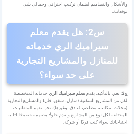
والأشكال والتصاميم لضمان تركيب احترافي وجمالي يلبي
توقعاتك.
س2: هل يقدم معلم
سيراميك الري خدماته
للمنازل والمشاريع التجارية
على حد سواء؟
ج2:
نعم، بالتأكيد. يقدم
معلم سيراميك الري
خدماته المتخصصة
لكل من المشاريع السكنية (منازل، شقق، فلل) والمشاريع التجارية
(محلات، مكاتب، مطاعم، فنادق، وغيرها). نحن نفهم المتطلبات
المختلفة لكل نوع من المشاريع ونقدم حلولًا مصممة خصيصًا لتلبية
احتياجاتك سواء كنت فردًا أو شركة.