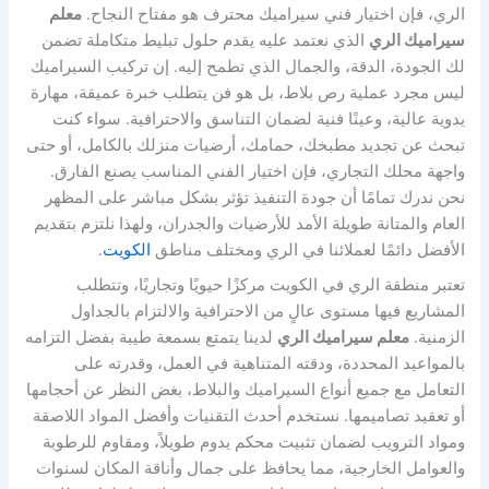
الري، فإن اختيار فني سيراميك محترف هو مفتاح النجاح.
معلم
سيراميك الري
الذي نعتمد عليه يقدم حلول تبليط متكاملة تضمن
لك الجودة، الدقة، والجمال الذي تطمح إليه. إن تركيب السيراميك
ليس مجرد عملية رص بلاط، بل هو فن يتطلب خبرة عميقة، مهارة
يدوية عالية، وعينًا فنية لضمان التناسق والاحترافية. سواء كنت
تبحث عن تجديد مطبخك، حمامك، أرضيات منزلك بالكامل، أو حتى
واجهة محلك التجاري، فإن اختيار الفني المناسب يصنع الفارق.
نحن ندرك تمامًا أن جودة التنفيذ تؤثر بشكل مباشر على المظهر
العام والمتانة طويلة الأمد للأرضيات والجدران، ولهذا نلتزم بتقديم
الأفضل دائمًا لعملائنا في الري ومختلف مناطق
الكويت
.
تعتبر منطقة الري في الكويت مركزًا حيويًا وتجاريًا، وتتطلب
المشاريع فيها مستوى عالٍ من الاحترافية والالتزام بالجداول
الزمنية.
معلم سيراميك الري
لدينا يتمتع بسمعة طيبة بفضل التزامه
بالمواعيد المحددة، ودقته المتناهية في العمل، وقدرته على
التعامل مع جميع أنواع السيراميك والبلاط، بغض النظر عن أحجامها
أو تعقيد تصاميمها. نستخدم أحدث التقنيات وأفضل المواد اللاصقة
ومواد الترويب لضمان تثبيت محكم يدوم طويلاً، ومقاوم للرطوبة
والعوامل الخارجية، مما يحافظ على جمال وأناقة المكان لسنوات