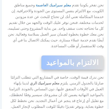
نحن نفخر بكوننا نقدم
معلم سيراميك العاصمة
وجميع مناطق
الكويت، مع الالتزام بنفس المستوى من الجودة والاحترافية. إن
خدمتنا المتكاملة تعني أنك لن تحتاج للبحث عن عدة مزودين
لخدمات مختلفة، فنحن نوفر عليك الوقت والجهد من خلال تقديم
كل ما تحتاجه تحت سقف واحد. من بداية المشروع وحتى تسليمه،
نحن معك خطوة بخطوة لضمان سير العمل بسلاسة وفعالية. نحن
أيضًا نقدم خدمة عملاء ممتازة، حيث يمكنك الاتصال بنا في أي
وقت للاستفسار أو طلب المساعدة.
الالتزام بالمواعيد
نحن ندرك قيمة الوقت، خاصة في المشاريع التي تتطلب التزامًا
صارمًا بالجدول الزمني. يلتزم
معلم سيراميك الري
لدينا بإنهاء
العمل في الأوقات المتفق عليها، دون المساس بالجودة. التزامنا
بالمواعيد النهائية يضمن لك أن مشروعك سيسير وفقًا لخططك،
مع تقليل أي إزعاج قد ينجم عن أعمال التجديد. نحن نخطط لكل
خطوة بعناية، ونوفر تقديرًا دقيقًا للوقت المطلوب لإنجاز العمل،