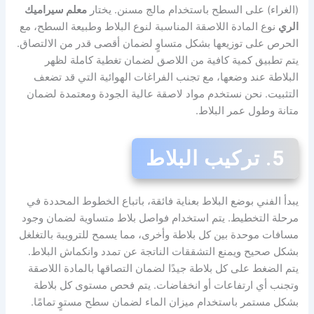
(الغراء) على السطح باستخدام مالج مسنن. يختار
معلم سيراميك
الري
نوع المادة اللاصقة المناسبة لنوع البلاط وطبيعة السطح، مع
الحرص على توزيعها بشكل متساوٍ لضمان أقصى قدر من الالتصاق.
يتم تطبيق كمية كافية من اللاصق لضمان تغطية كاملة لظهر
البلاطة عند وضعها، مع تجنب الفراغات الهوائية التي قد تضعف
التثبيت. نحن نستخدم مواد لاصقة عالية الجودة ومعتمدة لضمان
متانة وطول عمر البلاط.
5. تركيب البلاط
يبدأ الفني بوضع البلاط بعناية فائقة، باتباع الخطوط المحددة في
مرحلة التخطيط. يتم استخدام فواصل بلاط متساوية لضمان وجود
مسافات موحدة بين كل بلاطة وأخرى، مما يسمح للترويبة بالتغلغل
بشكل صحيح ويمنع التشققات الناتجة عن تمدد وانكماش البلاط.
يتم الضغط على كل بلاطة جيدًا لضمان التصاقها بالمادة اللاصقة
وتجنب أي ارتفاعات أو انخفاضات. يتم فحص مستوى كل بلاطة
بشكل مستمر باستخدام ميزان الماء لضمان سطح مستوٍ تمامًا.