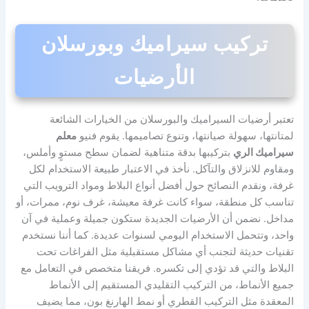
تركيب سيراميك وبورسلان
الأرضيات
تعتبر أرضيات السيراميك والبورسلان من الخيارات الشائعة
لمتانتها، سهولة صيانتها، وتنوع تصاميمها. يقوم فنيو
معلم
سيراميك الري
بتركيبها بدقة متناهية لضمان سطح مستوٍ وأملس،
ومقاوم للانزلاق والتآكل. نأخذ في الاعتبار طبيعة الاستخدام لكل
غرفة، ونقدم النصائح حول أفضل أنواع البلاط ومواد الترويب التي
تناسب كل منطقة، سواء كانت غرفة معيشة، غرف نوم، ممرات، أو
مداخل. نضمن أن الأرضيات الجديدة ستكون جميلة وعملية في آن
واحد، وتتحمل الاستخدام اليومي لسنوات عديدة. كما أننا نستخدم
تقنيات حديثة لتجنب أي مشاكل مستقبلية مثل الفراغات تحت
البلاط والتي قد تؤدي إلى تكسره. فريقنا متخصص في التعامل مع
جميع الأنماط، من التركيب التقليدي المستقيم إلى الأنماط
المعقدة مثل التركيب القطري أو نمط الهارنغ بون، مما يضيف