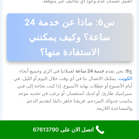
العمل لضمان عدم وجود أي تكاليف غير متوقعة.
س6: ماذا عن خدمة 24
ساعة؟ وكيف يمكنني
الاستفادة منها؟
ج6:
نحن نقدم
خدمة 24 ساعة
لعملائنا في الري وجميع أنحاء
الكويت
. يمكنك الاتصال بنا في أي وقت خلال اليوم أو الليل، في
أيام الأسبوع أو عطلات نهاية الأسبوع، إذا كنت بحاجة إلى فني
سيراميك طارئ، أو لديك استفسار، أو ترغب في تحديد موعد
يناسب جدولك المزدحم. فريقنا جاهز دائمًا لتقديم الدعم
والمساعدة اللازمة.
س7: هل يمكنني طلب
اتصل الان على 67613790