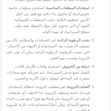
استخدام المنظفات المناسبة:
استخدم منظفات خاصة
بالسيراميك أو محلول ماء دافئ مع قليل من الخل
الأبيض لتنظيف البلاط. تجنب المنظفات الكيميائية
القوية أو التي تحتوي على مواد كاشطة، فقد تتلف
سطح السيراميك أو تبهت ألوانه.
تجنب الرطوبة الزائدة:
في الحمامات والمطابخ، تأكد من
تجفيف الأرضيات بعد الاستحمام أو الانتهاء من الأعمال
التي تسبب الرطوبة. الرطوبة الزائدة يمكن أن تؤثر على
الترويبة وتسبب نمو العفن.
حماية من الخدوش:
استخدم واقيات للأرجل للأثاث
الثقيل لمنع خدش السيراميك عند تحريكه. ضع سجادات
صغيرة عند المداخل لتقليل دخول الأتربة والحصى.
العناية بالترويبة:
قم بتنظيف الترويبة بانتظام باستخدام
فرشاة خاصة ومنظف للترويبة. إذا لاحظت أي تشققات
أو تلف في الترويبة، قم بإصلاحها فورًا لمنع تسرب الماء
وتجمع الأوساخ. يمكن أيضًا استخدام مادة عازلة للترويبة
لإطالة عمرها.