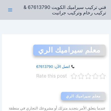
خطي
فني تركيب سيراميك الكويت 67613790 &
لى
تركيب رخام وتركيب جرانيت
لمحتوى
معلم سيراميك الري
اتصل الآن: 67613790
Rate this post
معلم سيراميك الري
عندما يتعلق الأمر بتجديد منزلك أو مشروعك التجاري في منطقة