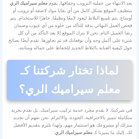
بعد الانتهاء من عملية الترويب وجفافها، يقوم
معلم سيراميك الري
بتنظيف الموقع بشكل كامل من أي بقايا مواد لاصقة أو ترويب أو
أوساخ. يتم تلميع البلاط ليعود لامعًا ونظيفًا، جاهزًا للاستخدام. يتم
فحص العمل النهائي بدقة للتأكد من خلوه من أي عيوب وضمان
رضا العميل التام. نحن لا نترك الموقع إلا بعد التأكد من أن كل
شيء على أكمل وجه وأن توقعاتك قد تم تجاوزها. نقدم أيضًا نصائح
حول كيفية العناية بالبلاط الجديد للحفاظ على جماله ومتانته.
لماذا تختار شركتنا كـ
معلم سيراميك الري؟
في شركتنا، لا نقدم مجرد خدمة تركيب سيراميك، بل نقدم تجربة
متكاملة تتميز بالاحترافية، الجودة، والالتزام. نحن نفهم أن تجديد
منزلك أو مشروعك هو استثمار مهم، ولهذا نلتزم بتقديم الأفضل
لك. إليك ما يميزنا كـ
معلم سيراميك الري
: