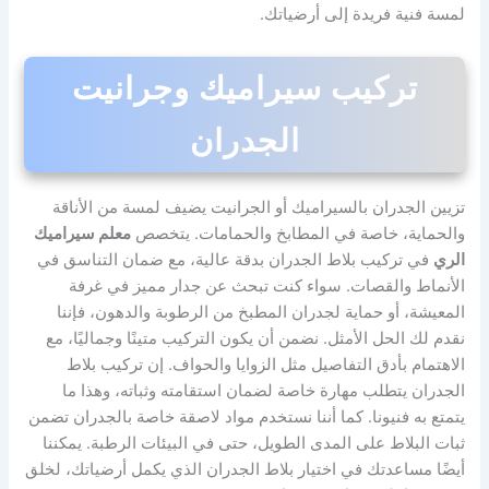
لمسة فنية فريدة إلى أرضياتك.
تركيب سيراميك وجرانيت
الجدران
تزيين الجدران بالسيراميك أو الجرانيت يضيف لمسة من الأناقة
والحماية، خاصة في المطابخ والحمامات. يتخصص
معلم سيراميك
الري
في تركيب بلاط الجدران بدقة عالية، مع ضمان التناسق في
الأنماط والقصات. سواء كنت تبحث عن جدار مميز في غرفة
المعيشة، أو حماية لجدران المطبخ من الرطوبة والدهون، فإننا
نقدم لك الحل الأمثل. نضمن أن يكون التركيب متينًا وجماليًا، مع
الاهتمام بأدق التفاصيل مثل الزوايا والحواف. إن تركيب بلاط
الجدران يتطلب مهارة خاصة لضمان استقامته وثباته، وهذا ما
يتمتع به فنيونا. كما أننا نستخدم مواد لاصقة خاصة بالجدران تضمن
ثبات البلاط على المدى الطويل، حتى في البيئات الرطبة. يمكننا
أيضًا مساعدتك في اختيار بلاط الجدران الذي يكمل أرضياتك، لخلق