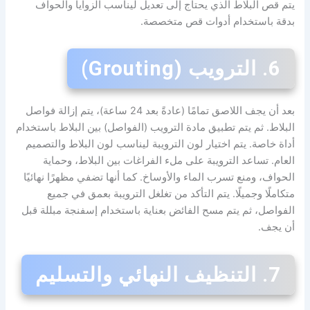
يتم قص البلاط الذي يحتاج إلى تعديل ليناسب الزوايا والحواف
بدقة باستخدام أدوات قص متخصصة.
6. الترويب (Grouting)
بعد أن يجف اللاصق تمامًا (عادةً بعد 24 ساعة)، يتم إزالة فواصل
البلاط. ثم يتم تطبيق مادة الترويب (الفواصل) بين البلاط باستخدام
أداة خاصة. يتم اختيار لون الترويبة ليناسب لون البلاط والتصميم
العام. تساعد الترويبة على ملء الفراغات بين البلاط، وحماية
الحواف، ومنع تسرب الماء والأوساخ. كما أنها تضفي مظهرًا نهائيًا
متكاملًا وجميلًا. يتم التأكد من تغلغل الترويبة بعمق في جميع
الفواصل، ثم يتم مسح الفائض بعناية باستخدام إسفنجة مبللة قبل
أن يجف.
7. التنظيف النهائي والتسليم