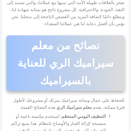
نفخر بالعلاقات طويلة الأمد التي نبنيها مع عملائنا، والتي تستند إلى
الثقة، الجودة، والاحترافية. كل مشروع ناجح هو بمثابة شهادة لنا،
ونتطلع دائمًا لإضافة المزيد من القصص الناجحة إلى سجلنا. نحن
نؤمن بأن أفضل دعاية لنا هي عملائنا السعداء.
نصائح من معلم
سيراميك الري للعناية
بالسيراميك
للحفاظ على جمال ومتانة سيراميك منزلك أو مشروعك لأطول
فترة ممكنة، يقدم
معلم سيراميك الري
هذه النصائح القيمة:
التنظيف اليومي المنتظم:
استخدم مكنسة ناعمة أو
ممسحة لإزالة الغبار والأوساخ بانتظام. هذا يمنع تراكم
الجزيئات التي قد تخدش السيراميك بمرور الوقت.