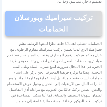
تصميم داخلي متناسق وجذاب.
تركيب سيراميك وبورسلان
الحمامات
الحمامات تتطلب اهتمامًا خاصًا نظرًا لبيئتها الرطبة.
معلم
سيراميك الري
لدينا يضمن تركيب سيراميك مقاوم للرطوبة، مع
عزل محكم وتركيب دقيق للمصارف وفتحات المياه. نحن نستخدم
مواد ترويب مضادة للفطريات والعفن لضمان بيئة صحية ونظيفة.
الخبرة في هذا المجال ضرورية لمنع تسرب المياه وتلف البنية
التحتية، وهذا ما يوفره فريقنا المحترف. نحن نركز على إنشاء
حمامات ليست فقط جميلة، بل أيضًا عملية ومقاومة للماء، وتوفر
لك راحة البال. من الأرضيات إلى الجدران وحول حوض الاستحمام
والدش، نضمن تركيبًا خاليًا من العيوب، مع مراعاة أدق التفاصيل
لضمان سهولة التنظيف والصيانة. كما أننا يمكننا المساعدة في
تركيب بلاط الديكور لإضافة لمسة جمالية خاصة إلى حمامك.