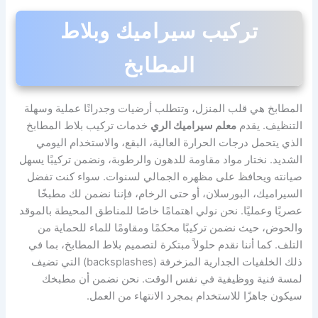
تركيب سيراميك وبلاط
المطابخ
المطابخ هي قلب المنزل، وتتطلب أرضيات وجدرانًا عملية وسهلة
التنظيف. يقدم
معلم سيراميك الري
خدمات تركيب بلاط المطابخ
الذي يتحمل درجات الحرارة العالية، البقع، والاستخدام اليومي
الشديد. نختار مواد مقاومة للدهون والرطوبة، ونضمن تركيبًا يسهل
صيانته ويحافظ على مظهره الجمالي لسنوات. سواء كنت تفضل
السيراميك، البورسلان، أو حتى الرخام، فإننا نضمن لك مطبخًا
عصريًا وعمليًا. نحن نولي اهتمامًا خاصًا للمناطق المحيطة بالموقد
والحوض، حيث نضمن تركيبًا محكمًا ومقاومًا للماء للحماية من
التلف. كما أننا نقدم حلولاً مبتكرة لتصميم بلاط المطابخ، بما في
ذلك الخلفيات الجدارية المزخرفة (backsplashes) التي تضيف
لمسة فنية ووظيفية في نفس الوقت. نحن نضمن أن مطبخك
سيكون جاهزًا للاستخدام بمجرد الانتهاء من العمل.