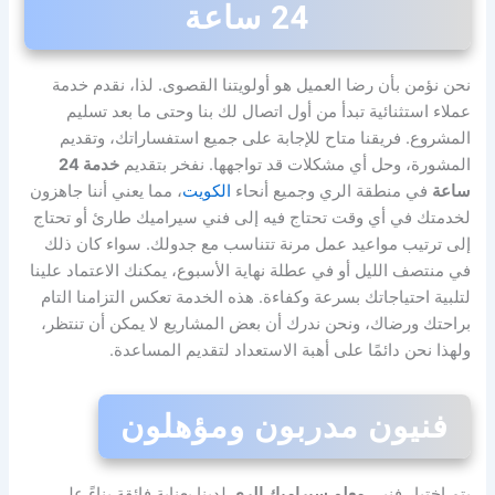
24 ساعة
نحن نؤمن بأن رضا العميل هو أولويتنا القصوى. لذا، نقدم خدمة
عملاء استثنائية تبدأ من أول اتصال لك بنا وحتى ما بعد تسليم
المشروع. فريقنا متاح للإجابة على جميع استفساراتك، وتقديم
المشورة، وحل أي مشكلات قد تواجهها. نفخر بتقديم
خدمة 24
ساعة
في منطقة الري وجميع أنحاء
الكويت
، مما يعني أننا جاهزون
لخدمتك في أي وقت تحتاج فيه إلى فني سيراميك طارئ أو تحتاج
إلى ترتيب مواعيد عمل مرنة تتناسب مع جدولك. سواء كان ذلك
في منتصف الليل أو في عطلة نهاية الأسبوع، يمكنك الاعتماد علينا
لتلبية احتياجاتك بسرعة وكفاءة. هذه الخدمة تعكس التزامنا التام
براحتك ورضاك، ونحن ندرك أن بعض المشاريع لا يمكن أن تنتظر،
ولهذا نحن دائمًا على أهبة الاستعداد لتقديم المساعدة.
فنيون مدربون ومؤهلون
يتم اختيار فنيي
معلم سيراميك الري
لدينا بعناية فائقة بناءً على