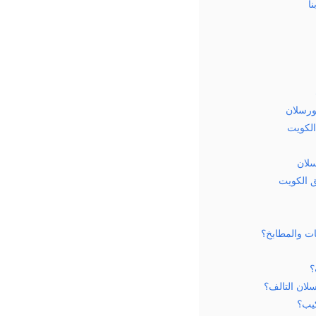
ا
ورسلان
لكويت
سلان
 الكويت
ت والمطابخ؟
؟
لان التالف؟
كيب؟