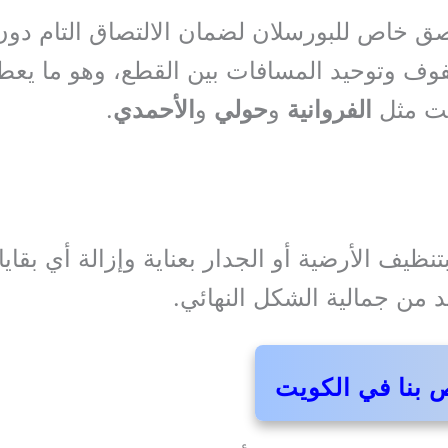
اصق خاص للبورسلان لضمان الالتصاق التام دون
وف وتوحيد المسافات بين القطع، وهو ما يعط
يت مثل
الفروانية
و
حولي
و
الأحمدي
.
بتنظيف الأرضية أو الجدار بعناية وإزالة أي بقاي
 من جمالية الشكل النهائي.
 بنا في الكويت