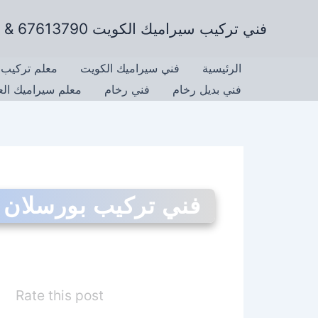
خطي
فني تركيب سيراميك الكويت 67613790 & تركيب رخام وتركيب جرانيت
لى
لمحتوى
الرئيسية
فني سيراميك الكويت
معلم تركيب 
فني بديل رخام
فني رخام
معلم سيراميك ال
فني تركيب بورسلان
Rate this post