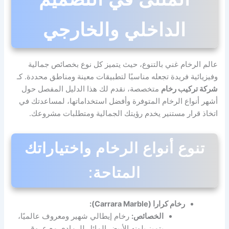
الداخلي والخارجي
عالم الرخام غني بالتنوع، حيث يتميز كل نوع بخصائص جمالية
وفيزيائية فريدة تجعله مناسبًا لتطبيقات معينة ومناطق محددة. كـ
شركة تركيب رخام
متخصصة، نقدم لك هذا الدليل المفصل حول
أشهر أنواع الرخام المتوفرة وأفضل استخداماتها، لمساعدتك في
اتخاذ قرار مستنير يخدم رؤيتك الجمالية ومتطلبات مشروعك.
تنوع أنواع الرخام واختياراتك
المتاحة:
رخام كرارا (Carrara Marble):
الخصائص:
رخام إيطالي شهير ومعروف عالميًا،
يتميز بلونه الأبيض المائل للرمادي مع عروق