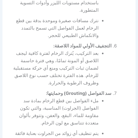
باستخدام مستويات الليزر وأدوات التسوية
المتطورة.
نترك مسافات صغيرة وموحدة بدقة بين قطع
الرخام لعمل الفواصل التي تسمح بالتمدد
والانكماش الطبيعي للحجر.
التجفيف الأولي للمواد اللاصقة:
بعد التركيب، يُترك الرخام لفترة كافية ليجف
اللاصق أو المونة تمامًا، وهي فترة حاسمة
لضمان ثبات التركيب ومنع أي حركة مستقبلية
للرخام. هذه الفترة تختلف حسب نوع اللاصق
وظروف الرطوبة والحرارة.
سد الفواصل (Grouting) وحمايتها:
ملء الفواصل بين قطع الرخام بمادة سد
الفواصل (الجراوت) المناسبة، والتي تكون
مقاومة للماء، البقع، والعفن، وتتوفر بألوان
متعددة تتناسق مع لون الرخام.
يتم تنظيف أي زوائد من الجراوت بعناية فائقة