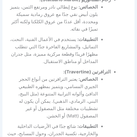
الخصائص:
نوع إيطالي نادر ومرتفع الثمن، يتميز
بلون أبيض نقي جدًا مع عروق رمادية سميكة
ومحددة، أقل عددًا من عروق الكلكتا ولكنه أكثر
تميزًا في نقائه.
التطبيقات:
يستخدم في الأعمال الفنية، النحت،
التماثيل، والمشاريع الفاخرة جدًا التي تتطلب
مظهرًا فريدًا وقطعة مركزية مميزة، مثل جدران
المداخل أو مناطق الاستقبال.
الترافرتين (Travertine):
الخصائص:
يعتبر الترافرتين من أنواع الحجر
الجيري المسامي، ويتميز بمظهره الطبيعي
الدافئ وألوانه الترابية المتنوعة (مثل البيج،
البني، الرمادي، الذهبي). يمكن أن يكون له
تشطيبات مختلفة مثل المصقول أو غير
المصقول (Matt) أو الخشن.
التطبيقات:
شائع جدًا في الأرضيات الداخلية
والخارجية، تكسية الجدران، وحول المسابح، حيث