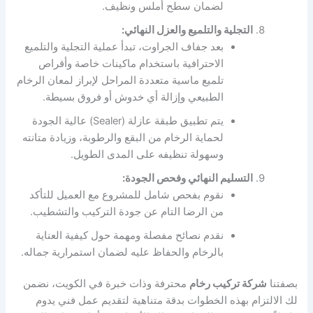
لضمان سطح أملس ونظيف.
التجلية والتلميع والعزل النهائي:
بعد جفاف الجراوت، تبدأ عملية التجلية والتلميع
الاحترافية باستخدام ماكينات خاصة وأقراص
تلميع ماسية متعددة المراحل لإبراز لمعان الرخام
الطبيعي وإزالة أي خدوش أو فروق بسيطة.
يتم تطبيق طبقة عازلة (Sealer) عالية الجودة
لحماية الرخام من البقع والرطوبة، وزيادة متانته
وسهولة تنظيفه على المدى الطويل.
التسليم النهائي وفحص الجودة:
نقوم بفحص شامل للمشروع مع العميل للتأكد
من الرضا التام عن جودة التركيب والتشطيب.
نقدم نصائح مفصلة ومهمة حول كيفية العناية
بالرخام والحفاظ عليه لضمان استمرارية جماله.
بصفتنا
شركة تركيب رخام
محترفة وذات خبرة في الكويت، نضمن
لك الالتزام بهذه الخطوات بدقة متناهية لتقديم عمل فني يدوم