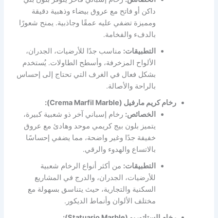
داكن أو فاتح مع عروق بيضاء وذهبية دقيقة
ومميزة تضفي عليه عمقًا وجاذبية. يمنح شعورًا
بالدفء والفخامة.
التطبيقات:
مناسب جدًا للأرضيات، الجدران،
الألواح المزخرفة، وأسطح الطاولات. يُستخدم
بشكل فعال في الغرف التي تحتاج إلى إحساس
بالراحة والأصالة.
رخام كريم مارفيل (Crema Marfil Marble):
الخصائص:
رخام إسباني آخر ذو شعبية كبيرة،
يتميز بلون بيج كريمي موحد وهادئ مع عروق
خفيفة جدًا وغير واضحة، مما يضفي إحساسًا
بالاتساع والهدوء والرقي.
التطبيقات:
من أكثر أنواع الرخام شعبية
للأرضيات، الجدران، والدرج في المشاريع
السكنية والتجارية، حيث يتناسق بسهولة مع
مختلف الألوان وأنماط الديكور.
رخام الستاتوريو (Statuario Marble):