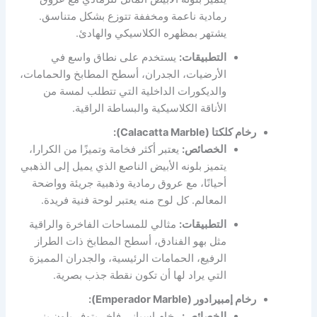
رمادية ناعمة ومخففة تتوزع بشكل متناسق.
يشتهر بمظهره الكلاسيكي والهادئ.
التطبيقات:
يستخدم على نطاق واسع في
الأرضيات، الجدران، أسطح المطابخ والحمامات،
والديكورات الداخلية التي تتطلب لمسة من
الأناقة الكلاسيكية والبساطة الراقية.
رخام كلكتا (Calacatta Marble):
الخصائص:
يعتبر أكثر فخامة وتميزًا من الكرارا،
يتميز بلونه الأبيض الناصع الذي يميل إلى الذهبي
أحيانًا، مع عروق رمادية وذهبية جريئة وواضحة
المعالم. كل لوح منه يعتبر لوحة فنية فريدة.
التطبيقات:
مثالي للمساحات الفاخرة والراقية
مثل بهو الفنادق، أسطح المطابخ ذات الطراز
الرفيع، الحمامات الرئيسية، والجدران المميزة
التي يراد لها أن تكون نقطة جذب بصرية.
رخام إمبيرادور (Emperador Marble):
الخصائص:
رخام إسباني فاخر يتوفر بلون بني