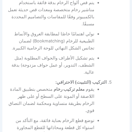
يتم قص ألواح الرخام بدقة فائقة باستخدام
مناشير رخام متخصصة ومعدات قص حديثة تعمل
بالكمبيوتر وفقًا للمقاسات والتصاميم المحددة
مسبقًا.
نولي اهتمامًا خاصًا لمطابقة العروق والأنماط
الطبيعية للرخام (Bookmatching) لضمان
تجانس الشكل النهائي للوحة الرخامية الكبيرة.
يتم تشكيل الأطراف والحواف المطلوبة (مثل
الشطف، التدوير، أو عمل حواف مزدوجة) بدقة
عالية.
التركيب (التثبيت) الاحترافي:
يقوم
معلم تركيب رخام
متخصص بتطبيق المادة
اللاصقة أو المونة على السطح أو على ظهر
الرخام بطريقة متساوية ومحكمة لضمان التصاق
قوي.
توضع قطع الرخام بعناية فائقة، مع التأكد من
استواء كل قطعة ومحاذاتها للقطع المجاورة