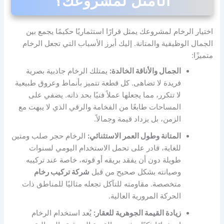
الأمثل لمشروعك؟
اختيار الرخام لمشروعك يمثل قرارًا استثماريًا حكيمًا يجمع بين
الجمال الوظيفية والمتانة. إليك أبرز الأسباب التي تجعل الرخام
متميزًا:
الجمال والأناقة الخالدة:
يمتلك الرخام جاذبية بصرية
فريدة لا تضاهى. كل قطعة تتميز بأنماط وعروق طبيعية
لا تتكرر، مما يجعلها عملاً فنيًا بحد ذاته. يضفي على
المساحات طابعًا من الفخامة والرقي الذي لا يبهت مع
الزمن، بل يزداد قيمة وجمالاً.
المتانة وطول العمر الاستثنائي:
الرخام حجر صلب ومتين
للغاية، قادر على تحمل الاستخدام اليومي لسنوات
طويلة دون أن يفقد بريقه أو قوته، خاصة عند تركيبه
وصيانته بشكل صحيح من قبل
شركة تركيب رخام
متخصصة. مقاومته للتآكل تجعله مثاليًا للمناطق ذات
الحركة المرورية العالية.
زيادة القيمة الجوهرية للعقار:
يُعد استخدام الرخام