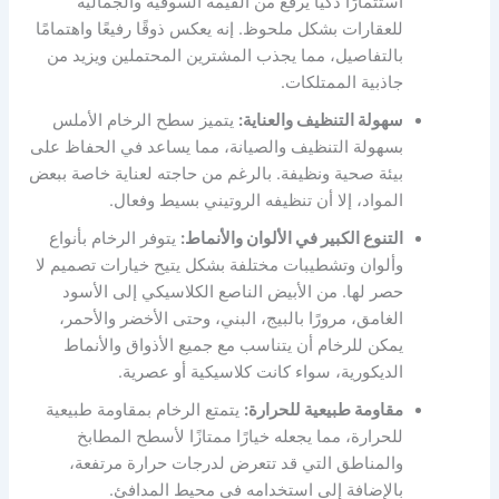
استثمارًا ذكيًا يرفع من القيمة السوقية والجمالية
للعقارات بشكل ملحوظ. إنه يعكس ذوقًا رفيعًا واهتمامًا
بالتفاصيل، مما يجذب المشترين المحتملين ويزيد من
جاذبية الممتلكات.
سهولة التنظيف والعناية:
يتميز سطح الرخام الأملس
بسهولة التنظيف والصيانة، مما يساعد في الحفاظ على
بيئة صحية ونظيفة. بالرغم من حاجته لعناية خاصة ببعض
المواد، إلا أن تنظيفه الروتيني بسيط وفعال.
التنوع الكبير في الألوان والأنماط:
يتوفر الرخام بأنواع
وألوان وتشطيبات مختلفة بشكل يتيح خيارات تصميم لا
حصر لها. من الأبيض الناصع الكلاسيكي إلى الأسود
الغامق، مرورًا بالبيج، البني، وحتى الأخضر والأحمر،
يمكن للرخام أن يتناسب مع جميع الأذواق والأنماط
الديكورية، سواء كانت كلاسيكية أو عصرية.
مقاومة طبيعية للحرارة:
يتمتع الرخام بمقاومة طبيعية
للحرارة، مما يجعله خيارًا ممتازًا لأسطح المطابخ
والمناطق التي قد تتعرض لدرجات حرارة مرتفعة،
بالإضافة إلى استخدامه في محيط المدافئ.