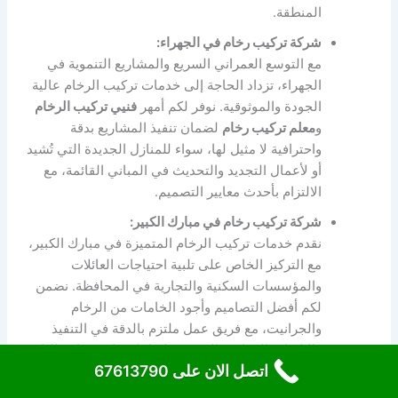
المنطقة.
شركة تركيب رخام في الجهراء:
مع التوسع العمراني السريع والمشاريع التنموية في
الجهراء، تزداد الحاجة إلى خدمات تركيب الرخام عالية
الجودة والموثوقية. نوفر لكم أمهر
فنيي تركيب الرخام
و
معلم تركيب رخام
لضمان تنفيذ المشاريع بدقة
واحترافية لا مثيل لها، سواء للمنازل الجديدة التي تُشيد
أو لأعمال التجديد والتحديث في المباني القائمة، مع
الالتزام بأحدث معايير التصميم.
شركة تركيب رخام في مبارك الكبير:
نقدم خدمات تركيب الرخام المتميزة في مبارك الكبير،
مع التركيز الخاص على تلبية احتياجات العائلات
والمؤسسات السكنية والتجارية في المحافظة. نضمن
لكم أفضل التصاميم وأجود الخامات من الرخام
والجرانيت، مع فريق عمل ملتزم بالدقة في التنفيذ
والالتزام بالمواعيد المتفق عليها، لضمان رضاكم التام
اتصل الان على 67613790
عن العمل المنجز.