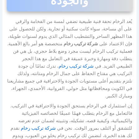
والجودة
يُعد الرخام تحفة فنية طبيعية تضفي لمسة من الفخامة والرقي
على أي مساحة، سواء كانت سكنية أو تجارية. ولكن للحصول على
هذا المظهر الساحر والتشطيب المثالي الذي يدوم لسنوات طويلة،
فإن الاعتماد على
شركة تركيب رخام
متخصصة هو أمر بالغ الأهمية.
فعملية تركيب الرخام ليست مجرد وضع بلاط حجري، بل هي فن
يتطلب دقة ومهارة وخبرة عميقة في التعامل مع هذا الحجر
الطبيعي الفريد. في
شركة تركيب رخام
، ندرك تمامًا أن جودة
التركيب هي مفتاح الحفاظ على جمال الرخام ومتانته، ولذلك
نلتزم بتقديم أعلى مستويات الجودة والاحترافية في جميع مشاريعنا
في الكويت ومحافظاتها مثل حولي، الفروانية، الأحمدي، الجهراء،
ومبارك الكبير.
إن استثمارك في الرخام يستحق الجودة والاحترافية في التركيب.
فالتعامل مع الرخام يتطلب فهمًا عميقًا لخصائصه الفيزيائية
والكيميائية، وكيفية قصه، تشكيله، وتثبيته لضمان عدم تعرضه
للتشقق أو التلف بمرور الوقت. نحن في
شركة تركيب رخام
نقدم
لك هذه الخبرة، لنضمن لك تركيب رخام يخلو من العيوب، ويدوم