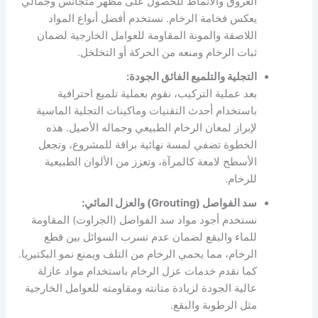
العروق والأنماط للحصول على مظهر متجانس وجمالي
يعكس فخامة الرخام. نستخدم أفضل أنواع المواد
اللاصقة والمونة المقاومة للعوامل الخارجية لضمان
ثبات الرخام ومنعه من الحركة أو التخلخل.
التجلية والتلميع الفائق الجودة:
بعد عملية التركيب، نقوم بعملية تلميع احترافية
باستخدام أحدث التقنيات وماكينات التجلية الماسية
لإبراز لمعان الرخام الطبيعي وجماله الأصيل. هذه
الخطوة تضفي لمسة نهائية براقة للمشروع، وتجعل
الأسطح لامعة كالمرآة، وتعزز من الألوان الطبيعية
للرخام.
سد الفواصل (Grouting) والعزل المائي:
نستخدم أجود مواد سد الفواصل (الجراوت) المقاومة
للماء والبقع لضمان عدم تسرب السوائل بين قطع
الرخام، مما يحمي الرخام من التلف ويمنع نمو البكتيريا.
كما نقدم خدمات عزل الرخام باستخدام مواد عازلة
عالية الجودة لزيادة متانته ومقاومته للعوامل الخارجية
مثل الرطوبة والبقع.