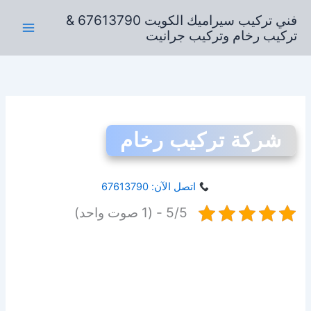
خطي
فني تركيب سيراميك الكويت 67613790 &
لى
تركيب رخام وتركيب جرانيت
لمحتوى
شركة تركيب رخام
اتصل الآن: 67613790
5/5 - (1 صوت واحد)