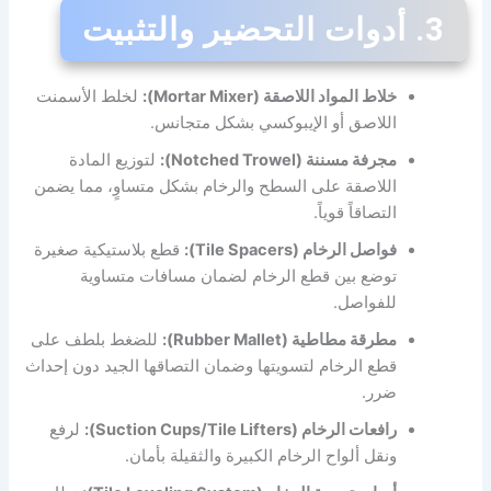
3. أدوات التحضير والتثبيت
خلاط المواد اللاصقة (Mortar Mixer):
لخلط الأسمنت
اللاصق أو الإيبوكسي بشكل متجانس.
مجرفة مسننة (Notched Trowel):
لتوزيع المادة
اللاصقة على السطح والرخام بشكل متساوٍ، مما يضمن
التصاقاً قوياً.
فواصل الرخام (Tile Spacers):
قطع بلاستيكية صغيرة
توضع بين قطع الرخام لضمان مسافات متساوية
للفواصل.
مطرقة مطاطية (Rubber Mallet):
للضغط بلطف على
قطع الرخام لتسويتها وضمان التصاقها الجيد دون إحداث
ضرر.
رافعات الرخام (Suction Cups/Tile Lifters):
لرفع
ونقل ألواح الرخام الكبيرة والثقيلة بأمان.