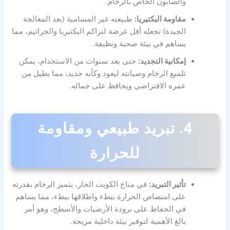
والصابون الخاص بالرخام.
مقاومة البكتيريا:
طبيعته غير المسامية (بعد المعالجة
الجيدة) تجعله أقل عرضة لتراكم البكتيريا والجراثيم، مما
يساهم في بيئة صحية ونظيفة.
إمكانية التجديد:
حتى بعد سنوات من الاستخدام، يمكن
تلميع الرخام وصيانته ليعود وكأنه جديد، مما يطيل من
عمره الافتراضي ويحافظ على جماله.
4. تبريد طبيعي ومقاومة
للحرارة
تأثير التبريد:
في مناخ الكويت الحار، يتميز الرخام بقدرته
على امتصاص الحرارة ببطء واطلاقها ببطء، مما يساهم
في الحفاظ على برودة الأرضيات والأسطح، وهو أمر
بالغ الأهمية لتوفير بيئة داخلية مريحة.