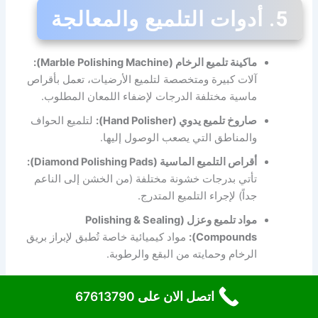
5. أدوات التلميع والمعالجة
ماكينة تلميع الرخام (Marble Polishing Machine):
آلات كبيرة ومتخصصة لتلميع الأرضيات، تعمل بأقراص
ماسية مختلفة الدرجات لإضفاء اللمعان المطلوب.
صاروخ تلميع يدوي (Hand Polisher):
لتلميع الحواف
والمناطق التي يصعب الوصول إليها.
أقراص التلميع الماسية (Diamond Polishing Pads):
تأتي بدرجات خشونة مختلفة (من الخشن إلى الناعم
جداً) لإجراء التلميع المتدرج.
مواد تلميع وعزل (Polishing & Sealing
Compounds):
مواد كيميائية خاصة تُطبق لإبراز بريق
الرخام وحمايته من البقع والرطوبة.
اتصل الان على 67613790
6. معدات السلامة الشخصية