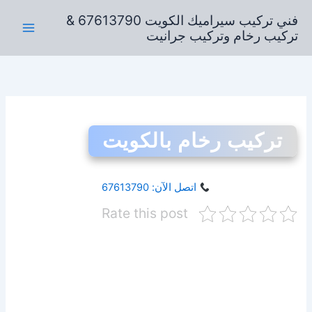
خطي
فني تركيب سيراميك الكويت 67613790 &
لى
تركيب رخام وتركيب جرانيت
لمحتوى
تركيب رخام بالكويت
اتصل الآن: 67613790
Rate this post