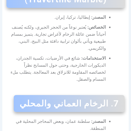
المصدر:
إيطاليا، تركيا، إيران.
الخصائص:
يُعتبر نوعاً من الحجر الجيري، ولكنه يُصنف
أحياناً ضمن عائلة الرخام لأغراض تجارية. يتميز بمسام
طبيعية ويأتي بألوان ترابية دافئة مثل البيج، البني،
والكريمي.
الاستخدامات:
شائع في الأرضيات، تكسية الجدران،
الديكورات الخارجية، وحتى حول المسابح نظراً
لخصائصه المقاومة للانزلاق بعد المعالجة. يتطلب ملء
المسام والصقل.
7. الرخام العماني والمحلي
المصدر:
سلطنة عمان، وبعض المحاجر المحلية في
المنطقة.