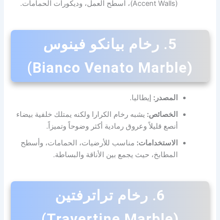
(Accent Walls)، أسطح العمل، وديكورات الحمامات.
5. رخام بيانكو فينوس
(Bianco Venato Marble)
المصدر:
إيطاليا.
الخصائص:
يشبه رخام الكرارا ولكنه يمتلك خلفية بيضاء
أنصع قليلاً وعروق رمادية أكثر وضوحاً وتميزاً.
الاستخدامات:
مناسب للأرضيات، الحمامات، وأسطح
المطابخ، حيث يجمع بين الأناقة والبساطة.
6. رخام تراترفتين
(Travertine Marble)