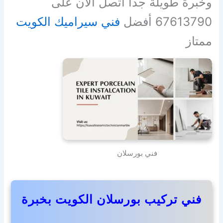
وخبرة طويلة جداً اتصل الان على
67613790 أفضل
فني سيراميك الكويت
ممتاز
فني بورسلان
فني تركيب بورسلان الكويت بخبرة