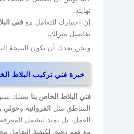
نهايته.
إن اختيارك للتعامل مع
فني البل
تفاصيل منزلك،
ونحن نعدك أن تكون النتيجة الن
خبرة فني تركيب البلاط الخ
فني البلاط الخاص بنا
يمتلك سنو
المناطق مثل
الفروانية
و
حولي
و
العمل، بل تمتد لتشمل المعرفة ا
مع فهم دقيق لكيفية التعامل م