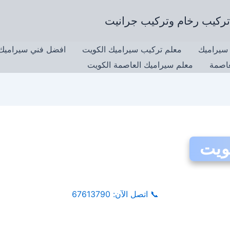
سيراميك
معلم تركيب سيراميك الكويت
افضل فني سيراميك 
عاصمة
معلم سيراميك العاصمة الكويت
ويت
📞
اتصل الآن: 67613790