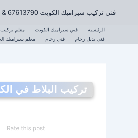
خطي
فني تركيب سيراميك الكويت 67613790 & تركيب رخام وتركيب جرانيت
لى
لمحتوى
الرئيسية
فني سيراميك الكويت
معلم تركيب 
فني بديل رخام
فني رخام
معلم سيراميك ال
تركيب البلاط في الك
Rate this post