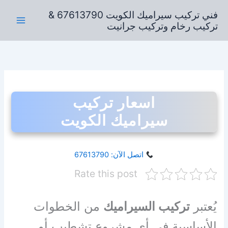
خطي
فني تركيب سيراميك الكويت 67613790 &
لى
تركيب رخام وتركيب جرانيت
لمحتوى
اسعار تركيب
سيراميك الكويت
اتصل الآن: 67613790
Rate this post
يُعتبر
تركيب السيراميك
من الخطوات
الأساسية في أي مشروع تشطيب أو