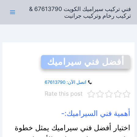
خطي
فني تركيب سيراميك الكويت 67613790 &
لى
تركيب رخام وتركيب جرانيت
لمحتوى
أفضل فني سيراميك
اتصل الآن: 67613790
Rate this post
أهمية فني السيراميك:-
اختيار أفضل فني سيراميك يمثل خطوة