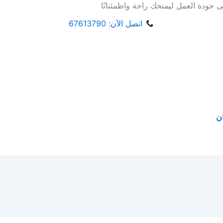
ى جودة العمل ليمنحك راحة واطمئنانًا
اتصل الآن: 67613790
ن