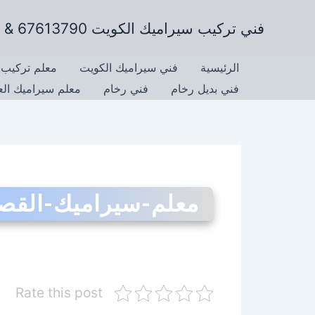
خطي
فني تركيب سيراميك الكويت 67613790 & تركيب رخام وتركيب جرانيت
لى
لمحتوى
الرئيسية
فني سيراميك الكويت
معلم تركيب 
فني بديل رخام
فني رخام
معلم سيراميك ال
معلم-سيراميك-القص
Rate this post