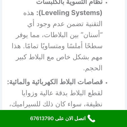
نظام التسوية بالكلبسات
(Leveling Systems):
هذه
التقنية تضمن عدم وجود أي
“أسنان” بين البلاطات، مما يوفر
سطحًا أملسًا ومتساويًا تمامًا. هذا
مهم بشكل خاص مع البلاط كبير
الحجم.
قصاصات البلاط الكهربائية والمائية:
لقطع البلاط بدقة عالية وزوايا
نظيفة، سواء كان ذلك للسيراميك،
البورسلان، الرخام، أو الجرانيت،
اتصل الان على 67613790
حتى في المقاسات الكبيرة.