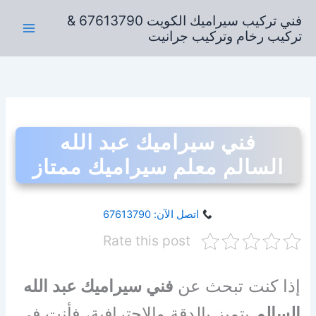
خطي
فني تركيب سيراميك الكويت 67613790 &
لى
تركيب رخام وتركيب جرانيت
لمحتوى
فني سيراميك عبد الله
السالم معلم سيراميك ممتاز
اتصل الآن: 67613790
Rate this post
إذا كنت تبحث عن
فني سيراميك عبد الله
السالم
يتميز بالدقة والاحترافية، فأنت في