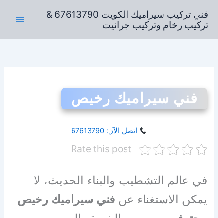
خطي
فني تركيب سيراميك الكويت 67613790 &
لى
تركيب رخام وتركيب جرانيت
لمحتوى
فني سيراميك رخيص
اتصل الآن: 67613790
Rate this post
في عالم التشطيب والبناء الحديث، لا
يمكن الاستغناء عن
فني سيراميك رخيص