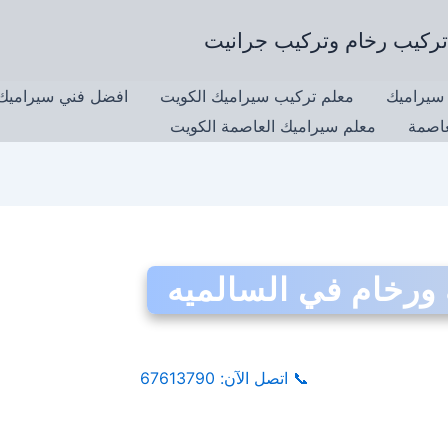
سيراميك
معلم تركيب سيراميك الكويت
افضل فني سيراميك 
عاصمة
معلم سيراميك العاصمة الكويت
ورخام في السالميه
📞
اتصل الآن: 67613790