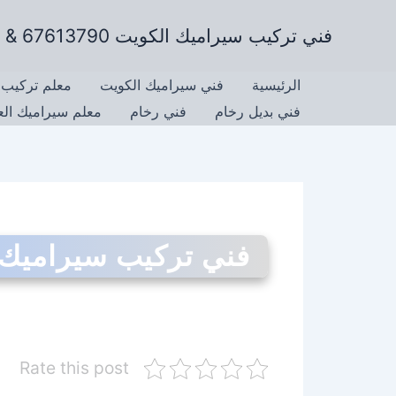
خطي
فني تركيب سيراميك الكويت 67613790 & تركيب رخام وتركيب جرانيت
لى
لمحتوى
الرئيسية
فني سيراميك الكويت
معلم تركيب 
فني بديل رخام
فني رخام
معلم سيراميك ال
فني تركيب سيراميك 
Rate this post