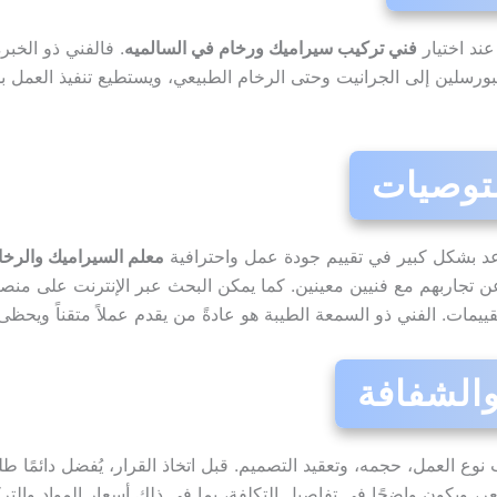
عند اختيار
فني تركيب سيراميك ورخام في السالميه
. فالفني ذو الخبر
لبورسلين إلى الجرانيت وحتى الرخام الطبيعي، ويستطيع تنفيذ العمل 
اعد بشكل كبير في تقييم جودة عمل واحترافية
معلم السيراميك والرخا
ن تجاربهم مع فنيين معينين. كما يمكن البحث عبر الإنترنت على منصات
مات. الفني ذو السمعة الطيبة هو عادةً من يقدم عملاً متقناً ويحظى 
وع العمل، حجمه، وتعقيد التصميم. قبل اتخاذ القرار، يُفضل دائمًا
، ويكون واضحًا في تفاصيل التكلفة، بما في ذلك أسعار المواد والتر