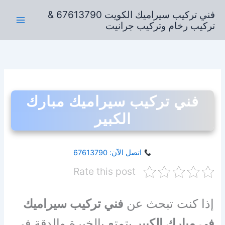
خطي
فني تركيب سيراميك الكويت 67613790 &
لى
تركيب رخام وتركيب جرانيت
لمحتوى
فني تركيب سيراميك مبارك
الكبير
اتصل الآن: 67613790
Rate this post
إذا كنت تبحث عن
فني تركيب سيراميك
في مبارك الكبير
يتمتع بالخبرة والدقة في