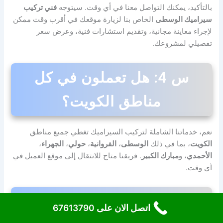
بالتأكيد، يمكنك التواصل معنا في أي وقت. سيتوجه
فني تركيب
سيراميك الوسطى
الخاص بنا لزيارة موقعك في أقرب وقت ممكن
لإجراء معاينة مجانية، وتقديم استشارات فنية، وعرض سعر
تفصيلي لمشروعك.
س 4: هل تعملون في كل
مناطق الكويت؟
نعم، خدماتنا الشاملة لتركيب السيراميك تغطي جميع مناطق
الكويت
، بما في ذلك
الوسطى
،
الفروانية
،
حولي
،
الجهراء
،
الأحمدي
، و
مبارك الكبير
. فريقنا متاح للانتقال إلى موقع العميل في
أي وقت.
س 5: ما هي المدة الزمنية
اتصل الان على 67613790