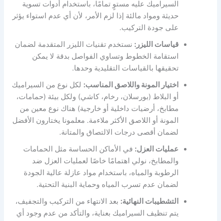
السيراميك عليه مستوٍ تمامًا، باستخدام أدوات تسوية
حديثة ومواد مالئة إذا لزم الأمر، لأن أي عدم استواء يؤثر
على جودة التركيب.
قياسات الليزر:
نستخدم تقنيات الليزر المتقدمة لضمان
استقامة الخطوط وتساوي الفواصل بدقة لا يمكن
تحقيقها بالقياسات التقليدية وحدها.
اختيار المونة واللاصق المناسب:
لكل نوع من السيراميك
أو البلاط (بورسلان، رخام، كاشي) ولكل بيئة (حمامات،
مطابخ، أرضيات داخلية أو خارجية) هناك نوع معين من
المونة أو اللاصق الأكثر ملاءمة. معلمونا يختارون الأفضل
لضمان أقصى درجات الالتصاق والمتانة.
عمليات العزل:
في الأماكن الحساسة مثل الحمامات
والمطابخ، نولي اهتمامًا خاصًا لعمليات العزل ضد
الرطوبة والمياه، باستخدام مواد عازلة عالية الجودة
لضمان عدم تسرب المياه وحماية البنية التحتية.
التشطيبات النهائية:
بعد الانتهاء من التركيب والتجفيف،
يتم تنظيف السيراميك بعناية، والتأكد من عدم وجود أي