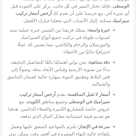
الوسطى
، فإنك تختار التميز في كل جانب. نركز على الجودة قبل
أي شيء آخر، مع حرصنا على أن نقدم لك
أرخص أسعار تركيب
سيراميك
ممكنة. إليك الأسباب التي تجعلنا خيارك الأفضل:
خبرة واسعة:
يمتلك فريقنا من الفنيين خبرة عملية تمتد
لسنوات طويلة في تركيب جميع أنواع السيراميك
والبورسلان والرخام والكاشي، مما يضمن لك عملًا
احترافيًا خاليًا من الأخطاء.
دقة متناهية:
نحن نولي اهتمامًا بالغًا للتفاصيل الدقيقة،
بدءًا من تسوية الأرضية وقياس الأبعاد بدقة، وصولًا إلى
قص البلاط وتطبيق المونة بمهارة عالية لضمان التناسق
والجمالية.
أسعار لا تقبل المنافسة:
نقدم
أرخص أسعار تركيب
سيراميك في الوسطى
وجميع مناطق
الكويت
، مع
عروض خاصة للمشاريع الكبيرة والعملاء الدائمين. هدفنا
هو تقديم قيمة استثنائية مقابل المال الذي تدفعه.
سرعة في الإنجاز:
نلتزم بالمواعيد المتفق عليها ونعمل
بكفاءة عالية لإنهاء المشروع في أقصر وقت ممكن دون