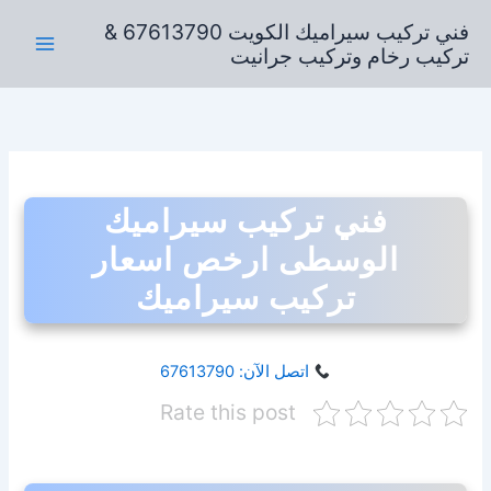
خطي
فني تركيب سيراميك الكويت 67613790 &
لى
تركيب رخام وتركيب جرانيت
لمحتوى
فني تركيب سيراميك
الوسطى ارخص اسعار
تركيب سيراميك
اتصل الآن: 67613790
Rate this post