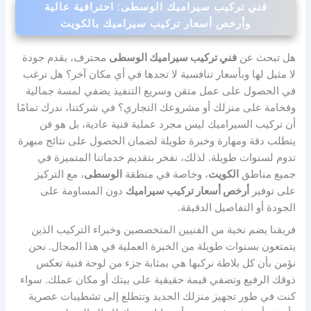
فني تركيب سيراميك الوسطى: احترافية عالية
وأرخص أسعار تركيب سيراميك بالكويت
هل تبحث عن
فني تركيب سيراميك الوسطى
محترف، يقدم جودة
لا مثيل لها وبأسعار تنافسية لا تجدها في أي مكان آخر؟ هل ترغب
في الحصول على عمل متقن وسريع التنفيذ يضفي لمسة جمالية
وفخامة على منزلك أو مشروعك التجاري؟ في شركتنا، ندرك تمامًا
أن تركيب السيراميك ليس مجرد عملية فنية عادية، بل هو فن
يتطلب دقة ومهارة وخبرة طويلة لضمان الحصول على نتائج مبهرة
تدوم لسنوات طويلة. لذلك، نفخر بتقديم خدماتنا المتميزة في
جميع مناطق
الكويت
، وخاصة في منطقة
الوسطى
، مع التركيز
على توفير
أرخص أسعار تركيب سيراميك
دون المساومة على
الجودة أو التفاصيل الدقيقة.
فريقنا يضم نخبة من الفنيين المتخصصين وخبراء التركيب الذين
يتمتعون بسنوات طويلة من الخبرة العملية في هذا المجال. نحن
نؤمن بأن كل بلاطة نركبها هي بمثابة جزء من لوحة فنية تعكس
ذوقك الرفيع وتضفي قيمة حقيقية على بيتك أو مكان عملك. سواء
كنت في طور تجهيز منزلك الجديد وتتطلع إلى تشطيبات عصرية