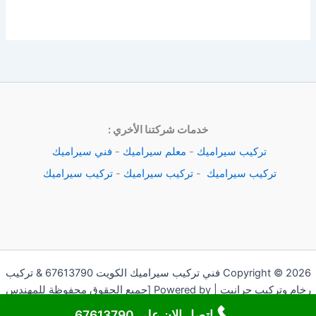
خدمات شركتنا الأخري :
تركيب سيراميك
-
معلم سيراميك
-
فني سيراميك
تركيب سيراميك
-
تركيب سيراميك
-
تركيب سيراميك
Copyright © 2026 فني تركيب سيراميك الكويت 67613790 & تركيب
رخام وتركيب جرانيت | Powered by [جميع الحقوق محفوظة للمهندس
اندرو]
اتصل الان على 67613790